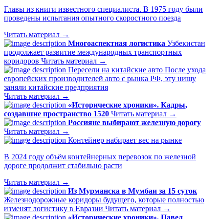
Главы из книги известного специалиста. В 1975 году были
проведены испытания опытного скоростного поезда
Читать материал →
Многоаспектная логистика
Узбекистан
продолжает развитие международных транспортных
коридоров
Читать материал →
Пересели на китайские авто
После ухода
европейских производителей авто с рынка РФ, эту нишу
заняли китайские предприятия
Читать материал →
«Исторические хроники». Кадры,
создавшие пространство 1520
Читать материал →
Россияне выбирают железную дорогу
Читать материал →
Контейнер набирает вес на рынке
В 2024 году объём контейнерных перевозок по железной
дороге продолжит стабильно расти
Читать материал →
Из Мурманска в Мумбаи за 15 суток
Железнодорожные коридоры будущего, которые полностью
изменят логистику в Евразии
Читать материал →
«Исторические хроники». Павел