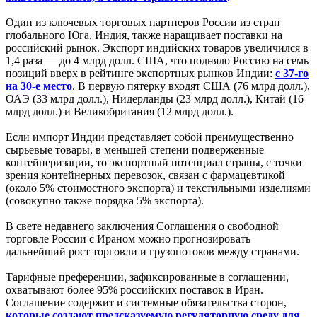
Один из ключевых торговых партнеров России из стран
глобального Юга, Индия, также наращивает поставки на
российский рынок. Экспорт индийских товаров увеличился в
1,4 раза — до 4 млрд долл. США, что подняло Россию на семь
позиций вверх в рейтинге экспортных рынков Индии:
с 37-го
на 30-е место
. В первую пятерку входят США (76 млрд долл.),
ОАЭ (33 млрд долл.), Нидерланды (23 млрд долл.), Китай (16
млрд долл.) и Великобритания (12 млрд долл.).
Если импорт Индии представляет собой преимущественно
сырьевые товары, в меньшей степени подверженные
контейнеризации, то экспортный потенциал страны, с точки
зрения контейнерных перевозок, связан с фармацевтикой
(около 5% стоимостного экспорта) и текстильными изделиями
(совокупно также порядка 5% экспорта).
В свете недавнего заключения Соглашения о свободной
торговле России с Ираном можно прогнозировать
дальнейший рост торговли и грузопотоков между странами.
Тарифные преференции, зафиксированные в соглашении,
охватывают более 95% российских поставок в Иран.
Соглашение содержит и системные обязательства сторон,
которые создают предсказуемую регуляторную среду для