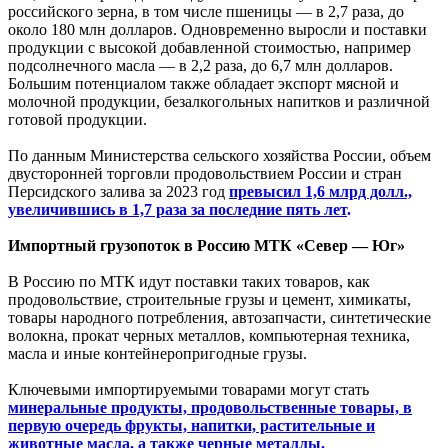
российского зерна, в том числе пшеницы — в 2,7 раза, до
около 180 млн долларов. Одновременно выросли и поставки
продукции с высокой добавленной стоимостью, например
подсолнечного масла — в 2,2 раза, до 6,7 млн долларов.
Большим потенциалом также обладает экспорт мясной и
молочной продукции, безалкогольных напитков и различной
готовой продукции.
По данным Министерства сельского хозяйства России, объем
двусторонней торговли продовольствием России и стран
Персидского залива за 2023 год
превысил 1,6 млрд долл.,
увеличившись в 1,7 раза за последние пять лет
.
Импортный грузопоток в Россию МТК «Север — Юг»
В Россию по МТК идут поставки таких товаров, как
продовольствие, строительные грузы и цемент, химикаты,
товары народного потребления, автозапчасти, синтетические
волокна, прокат черных металлов, компьютерная техника,
масла и иные контейнеропригодные грузы.
Ключевыми импортируемыми товарами могут стать
минеральные продукты, продовольственные товары, в
первую очередь фрукты, напитки, растительные и
животные масла, а также черные металлы
.