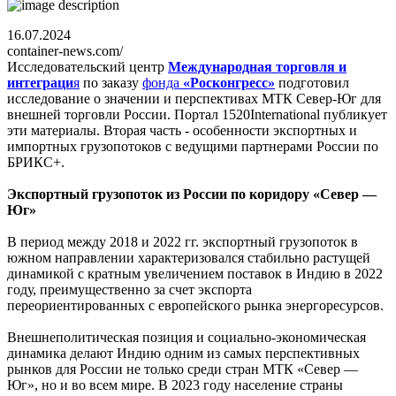
16.07.2024
container-news.com/
Исследовательский центр
Международная торговля и
интеграци
я
по заказу
фонда
«Росконгресс»
подготовил
исследование о значении и перспективах МТК Север-Юг для
внешней торговли России. Портал 1520International публикует
эти материалы. Вторая часть - особенности экспортных и
импортных грузопотоков с ведущими партнерами России по
БРИКС+.
Экспортный грузопоток из России по коридору «Север —
Юг»
В период между 2018 и 2022 гг. экспортный грузопоток в
южном направлении характеризовался стабильно растущей
динамикой с кратным увеличением поставок в Индию в 2022
году, преимущественно за счет экспорта
переориентированных с европейского рынка энергоресурсов.
Внешнеполитическая позиция и социально-экономическая
динамика делают Индию одним из самых перспективных
рынков для России не только среди стран МТК «Север —
Юг», но и во всем мире. В 2023 году население страны