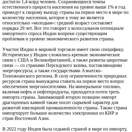
достигло 1,4 млрд человек. Сохраняющиеся темпы
естественного прироста населения на уровне выше 1% в год
приведут к скорому выходу страны на первое место в мире по
количеству населения, которое к тому же является
относительно «молодым»: средний возраст составляет
порядка 29 лет. Все это говорит о колоссальном потенциале
импортного спроса Индии вопреки существующим
проблемам и уровню экономического развития страны.
Участие Индии в мировой торговле имеет свою специфику.
Исторически у Индии сложились крепкие экономические
связи с США и Великобританией, а также развиты широтные
связи — со странами Персидского залива, поставляющими
энергоресурсы, а также государствами Азиатско-
Тихоокеанского региона. В силу ограниченности природных
ресурсов страна вынуждена ставить на первое место вопрос
обеспечения энергоносителями. На минеральное топливо,
включая нефть и нефтепродукты, приходится почти треть
импорта страны. Занимающий вторую позицию импорт
драгоценных камней также носит сырьевой характер для
развитой ювелирной промышленности страны. Также страна
импортирует большое количество электроники из КНР и
стран Восточной Азии.
В 2022 году Индия была седьмой страной в мире по импорту,