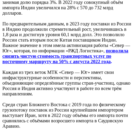
занимая долю порядка 3%. В 2022 году совокупный объём
импорта Индии увеличился на 28% с 570 до 732 млрд
долларов.
По предварительным данным, в 2023 году поставки из России
в Индию продолжили стремительный рост, увеличившись в
1,8 раза и достигнув уровня 60,1 млрд долл. Это позволило
России стать вторым после Китая поставщиком Индии.
Важное значение в этом имела активизация работы «Север —
Юг», которая, по информации «РЖД Логистика»,
позволила
снизить чистую стоимость транспортных услуг по
восточному маршруту на 50% с августа 2022 года
.
Каждая из трех веток МТК «Север — Юг» имеет свои
инфраструктурные особенности и перспективы,
объединяющие определённые группы стран-участниц, однако
Россия и Индия активно участвуют в работе по всем трём
направлениям.
Среди стран Ближнего Востока с 2019 года по физическому
грузопотоку поставок из России крупнейшим импортером
выступает Иран, хотя в 2022 году объёмы его импорта почти
сравнялись с объёмами возросшего импорта в Саудовскую
Аравию.