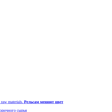
Рельсам меняют цвет
торичного сырья