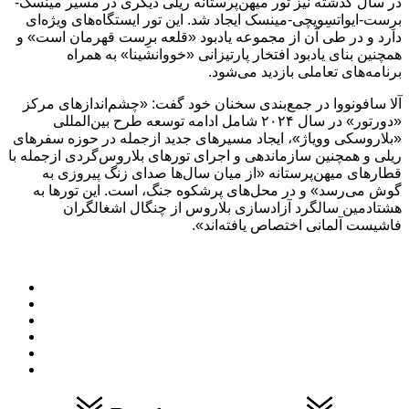
در سال گذشته نیز تور میهن‌پرستانه ریلی دیگری در مسیر مینسک-
برِست-ایواتسِویچی-مینسک ایجاد شد. این تور ایستگاه‌های ویژه‌ای
دارد و در طی آن از مجموعه یادبود «قلعه برِست قهرمان است» و
همچنین بنای یادبود افتخار پارتیزانی «خووانشینا» به همراه
برنامه‌های تعاملی بازدید می‌شود.
آلا سافونووا در جمع‌بندی سخنان خود گفت: «چشم‌اندازهای مرکز
«دورتور» در سال ۲۰۲۴ شامل ادامه توسعه طرح بین‌المللی
«بلاروسکی وویاژ»، ایجاد مسیرهای جدید ازجمله در حوزه سفرهای
ریلی و همچنین سازماندهی و اجرای تورهای بلاروس‌گردی از‌جمله با
قطارهای میهن‌پرستانه «از میان سال‌ها صدای زنگ پیروزی به
گوش می‌رسد» و در محل‌های پرشکوه جنگ، است. این تورها به
هشتادمین سالگرد آزادسازی بلاروس از چنگال اشغالگران
فاشیست آلمانی اختصاص یافته‌اند».