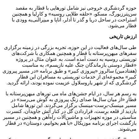
حوزه گردشگری خروجی نیز شامل تورهایی با قطار به مقصد
سن‌پترزبورگ، مسکو، «حلقه طلایی روسیه» و کارِلیا و همچنین
استراحت در ساحل دریا و گذر تا آدلر، آناپا و مینِرالنی‌یه وودی با
قطار می‌شود.
ارزش تاریخی
طی سال‌های فعالیت در این حوزه، تجربه بزرگی در زمینه برگزاری
سفرهای میهن‌پرستانه با قطار و همچنین همکاری با شرکت‌های
توریستی روسیه به دست آمده است. به عنوان مثال در پروژه
«قطار دوستی بازماندگان جنگ علیه نازیسم»، به مناسبت
(هفتادمین) سالروز «پیروزی کبیر» و طبق برنامه «در مسیر پیروزی
کبیر» مجموعه‌ای از خدمات توریستی به مسافران این قطار
گردشگری که از شهر یاروسلاول عزیمت نموده بودند، ارائه گردید.
به رسم هر سال، در ایام جشن‌های ماه می تورهای میهن‌پرستانه با
قطارِ «از میان سال‌ها صدای زنگ پیروزی به گوش می‌رسد» در
مسیر مینسک-برِست-مینسک برگزار می‌گردند. این تورها شامل
بازدید از قلعه برِست، قراردادن گل در کنار آتش جاویدان، کنسرت
مناسبتی در موزه تجهیزات و ماشین‌آلات راه‌آهن و همچنین در مسیر
بازگشت اجرای برنامه موزیکال «با هم بخوانیم، دوستان» در قطار
می‌شوند.