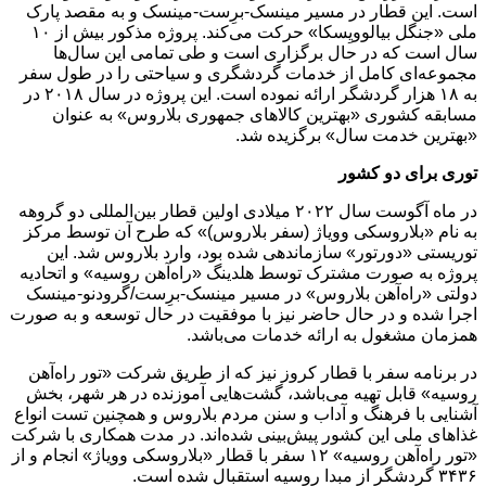
است. این قطار در مسیر مینسک-برِست-مینسک و به مقصد پارک
ملی «جنگل بیالوویِسکا» حرکت می‌کند. پروژه مذکور بیش از ۱۰
سال است که در حال برگزاری است و طی تمامی این سال‌ها
مجموعه‌ای کامل از خدمات گردشگری و سیاحتی را در طول سفر
به ۱۸ هزار گردشگر ارائه نموده است. این پروژه در سال ۲۰۱۸ در
مسابقه کشوری «بهترین کالاهای جمهوری بلاروس» به عنوان
«بهترین خدمت سال» برگزیده شد.
توری برای دو کشور
در ماه آگوست سال ۲۰۲۲ میلادی اولین قطار بین‌المللی دو گروهه
به نام «بلاروسکی وویاژ (سفر بلاروس)» که طرح آن توسط مرکز
توریستی «دورتور» سازماندهی شده بود، وارد بلاروس شد. این
پروژه به صورت مشترک توسط هلدینگ «راه‌آهن روسیه» و اتحادیه
دولتی «راه‌آهن بلاروس» در مسیر مینسک-برِست/گرودنو-مینسک
اجرا شده و در حال حاضر نیز با موفقیت در حال توسعه و به صورت
همزمان مشغول به ارائه خدمات می‌باشد.
در برنامه سفر با قطار کروز نیز که از طریق شرکت «تور راه‌آهن
روسیه» قابل تهیه می‌باشد، گشت‌هایی آموزنده در هر شهر، بخش
آشنایی با فرهنگ و آداب و سنن مردم بلاروس و همچنین تست انواع
غذاهای ملی این کشور پیش‌بینی شده‌اند. در مدت همکاری با شرکت
«تور راه‌آهن روسیه» ۱۲ سفر با قطار «بلاروسکی وویاژ» انجام و از
۳۴۳۶ گردشگر از مبدا روسیه استقبال شده است.