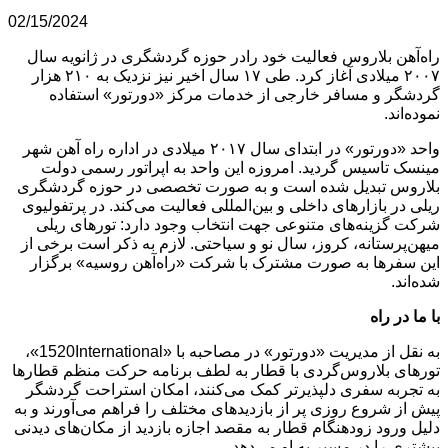
02/15/2024
راه‌آهن بلاروس فعالیت خود رادر حوزه گردشگری در ژانویه سال
۲۰۰۷ میلادی آغاز کرد. طی ۱۷ سال اخیر نیز نزدیک به ۲۱۰ هزار
گردشگر و مسافر خارجی از خدمات مرکز «دورتور» استفاده
نموده‌اند.
واحد «دورتور» در ابتدای سال ۲۰۱۷ میلادی در اداره راه آهن شهر
مینسک تاسیس گردید. امروزه این واحد به اپراتور رسمی دولت
بلاروس تبدیل شده است و به صورت تخصصی در حوزه گردشگری
ریلی در بازارهای داخلی و بین‌المللی فعالیت می‌کند. در پرتفولیوی
شرکت گزینه‌های متنوعی جهت انتخاب وجود دارد: تورهای ریلی
میهن‌پرستانه، کروز، سال نو و سیاحتی. لازم به ذکر است برخی از
این سفرها به صورت مشترک با شرکت «راه‌آهن روسیه» برگزار
شده‌اند.
با ما در راه
به نقل از مدیریت «دورتور» در مصاحبه با «1520International»،
تورهای بلاروس‌گردی با قطار به لطف برنامه حرکت منظم قطارها
به تجربه سفری دلپذیرتر کمک می‌کنند، امکان استراحت گردشگر
پیش از شروع روزی پر از بازدیدهای مختلف را فراهم می‌آورند و به
دلیل ورود زودهنگام قطار به مقصد اجازه بازدید از مکان‌های دیدنی
بیشتری را در مسیر به او می‌دهد.