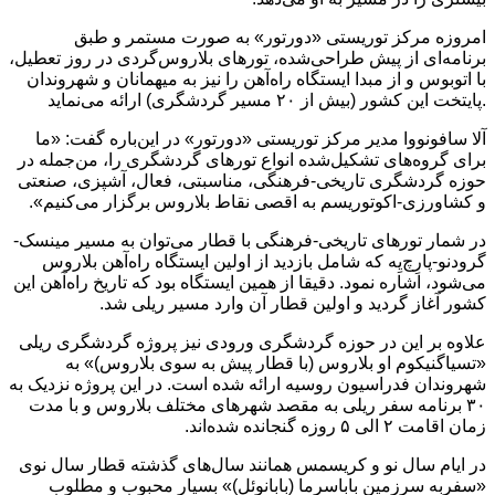
امروزه مرکز توریستی «دورتور» به صورت مستمر و طبق
برنامه‌ای از پیش طراحی‌شده، تورهای بلاروس‌گردی در روز تعطیل،
با اتوبوس و از مبدا ایستگاه راه‌آهن را نیز به میهمانان و شهروندان
پایتخت این کشور (بیش از ۲۰ مسیر گردشگری) ارائه می‌نماید.
آلا سافونووا مدیر مرکز توریستی «دورتور» در این‌باره گفت: «ما
برای گروه‌های تشکیل‌شده انواع تورهای گردشگری را، من‌جمله در
حوزه گردشگری تاریخی-فرهنگی، مناسبتی، فعال، آشپزی، صنعتی
و کشاورزی-اکوتوریسم به اقصی نقاط بلاروس برگزار می‌کنیم».
در شمار تورهای تاریخی-فرهنگی با قطار می‌توان به مسیر مینسک-
گرودنو-پارِچ‌یِه که شامل بازدید از اولین ایستگاه راه‌آهن بلاروس
می‌شود، اشاره نمود. دقیقا از همین ایستگاه بود که تاریخ راه‌آهن این
کشور آغاز گردید و اولین قطار آن وارد مسیر ریلی شد.
علاوه بر این‌ در حوزه گردشگری ورودی نیز پروژه گردشگری ریلی
«تسیاگنیکوم او بلاروس (با قطار پیش به سوی بلاروس)» به
شهروندان فدراسیون روسیه ارائه شده است. در این پروژه نزدیک به
۳۰ برنامه سفر ریلی به مقصد شهرهای مختلف بلاروس و با مدت
زمان اقامت ۲ الی ۵ روزه گنجانده شده‌اند‌.
در ایام سال نو و کریسمس همانند سال‌های گذشته قطار سال نوی
«سفربه سرزمین باباسرما (بابانوئل)» بسیار محبوب و مطلوب