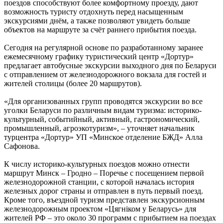
поездов способствуют более комфортному проезду, дают
возможность туристу отдохнуть перед насыщенным
экскурсиями днём, а также позволяют увидеть больше
объектов на маршруте за счёт раннего прибытия поезда.
Сегодня на регулярной основе по разработанному заранее
ежемесячному графику туристический центр «Дортур»
предлагает автобусные экскурсии выходного дня по Беларуси
с отправлением от железнодорожного вокзала для гостей и
жителей столицы (более 20 маршрутов).
«Для организованных групп проводятся экскурсии во все
уголки Беларуси по различным видам туризма: историко-
культурный, событийный, активный, гастрономический,
промышленный, агроэкотуризм», – уточняет начальник
турцентра «Дортур» УП «Минское отделение БЖД» Алла
Сафонова.
К числу историко-культурных поездов можно отнести
маршрут Минск – Гродно – Поречье с посещением первой
железнодорожной станции, с которой началась история
железных дорог страны и отправлен в путь первый поезд.
Кроме того, въездной туризм представлен экскурсионным
железнодорожным проектом «Цягнiком у Беларусь» для
жителей РФ – это около 30 программ с прибытием на поездах