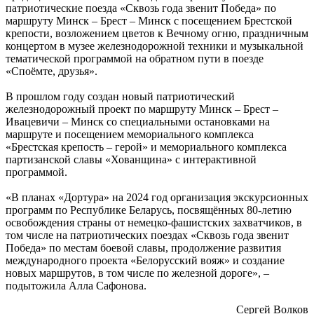
патриотические поезда «Сквозь года звенит Победа» по
маршруту Минск – Брест – Минск с посещением Брестской
крепости, возложением цветов к Вечному огню, праздничным
концертом в музее железнодорожной техники и музыкальной
тематической программой на обратном пути в поезде
«Споёмте, друзья».
В прошлом году создан новый патриотический
железнодорожный проект по маршруту Минск – Брест –
Ивацевичи – Минск со специальными остановками на
маршруте и посещением мемориального комплекса
«Брестская крепость – герой» и мемориального комплекса
партизанской славы «Хованщина» с интерактивной
программой.
«В планах «Дортура» на 2024 год организация экскурсионных
программ по Республике Беларусь, посвящённых 80-летию
освобождения страны от немецко-фашистских захватчиков, в
том числе на патриотических поездах «Сквозь года звенит
Победа» по местам боевой славы, продолжение развития
международного проекта «Белорусский вояж» и создание
новых маршрутов, в том числе по железной дороге», –
подытожила Алла Сафонова.
Сергей Волков