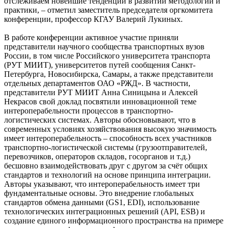
отслеживаем новейшие тенденции в развитии методологии и
практики, – отметил заместитель председателя оргкомитета
конференции, профессор КГАУ Валерий Лукиных.
В работе конференции активное участие приняли
представители научного сообщества транспортных вузов
России, в том числе Российского университета транспорта
(РУТ МИИТ), университетов путей сообщения Санкт-
Петербурга, Новосибирска, Самары, а также представители
отдельных департаментов ОАО «РЖД». В частности,
представители РУТ МИИТ Анна Синицына и Алексей
Некрасов свой доклад посвятили инновационной теме
интероперабельности процессов в транспортно-
логистических системах. Авторы обосновывают, что в
современных условиях хозяйствования высокую значимость
имеет интероперабельность – способность всех участников
транспортно-логистической системы (грузоотправителей,
перевозчиков, операторов складов, госорганов и т.д.)
бесшовно взаимодействовать друг с другом за счёт общих
стандартов и технологий на основе принципа интеграции.
Авторы указывают, что интероперабельность имеет три
фундаментальные основы. Это внедрение глобальных
стандартов обмена данными (GS1, EDI), использование
технологических интеграционных решений (API, ESB) и
создание единого информационного пространства на примере