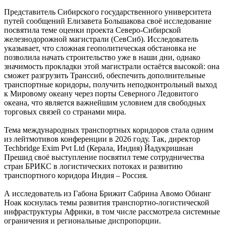
Представитель Сибирского государственного университета
путей сообщений Елизавета Большакова своё исследование
посвятила теме оценки проекта Северо-Сибирской
железнодорожной магистрали (СевСиб). Исследователь
указывает, что сложная геополитическая обстановка не
позволила начать строительство уже в наши дни, однако
значимость прокладки этой магистрали остаётся высокой: она
сможет разгрузить Транссиб, обеспечить дополнительные
транспортные коридоры, получить неподконтрольный выход
к Мировому океану через порты Северного Ледовитого
океана, что является важнейшим условием для свободных
торговых связей со странами мира.
Тема международных транспортных коридоров стала одним
из лейтмотивов конференции в 2026 году. Так, директор
Techbridge Exim Pvt Ltd (Керала, Индия) Йадукришнан
Прешид своё выступление посвятил теме сотрудничества
стран БРИКС в логистических потоках и развитию
транспортного коридора Индия – Россия.
А исследователь из Габона Брижит Сабрина Авомо Обианг
Ноак коснулась темы развития транспортно-логистической
инфраструктуры Африки, в том числе рассмотрела системные
ограничения и региональные диспропорции.