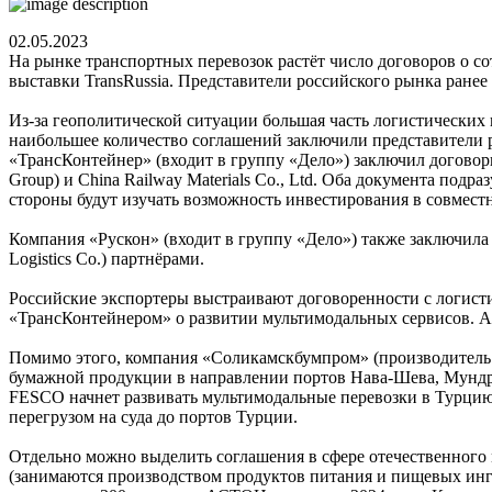
02.05.2023
На рынке транспортных перевозок растёт число договоров о с
выставки TransRussia. Представители российского рынка ранее
Из-за геополитической ситуации большая часть логистических
наибольшее количество соглашений заключили представители р
«ТрансКонтейнер» (входит в группу «Дело») заключил договоры
Group) и China Railway Materials Co., Ltd. Оба документа п
стороны будут изучать возможность инвестирования в совмес
Компания «Рускон» (входит в группу «Дело») также заключила
Logistics Co.) партнёрами.
Российские экспортеры выстраивают договоренности с логист
«ТрансКонтейнером» о развитии мультимодальных сервисов. А
Помимо этого, компания «Соликамскбумпром» (производитель 
бумажной продукции в направлении портов Нава-Шева, Мундр
FESCO начнет развивать мультимодальные перевозки в Турцию.
перегрузом на суда до портов Турции.
Отдельно можно выделить соглашения в сфере отечественного
(занимаются производством продуктов питания и пищевых инг