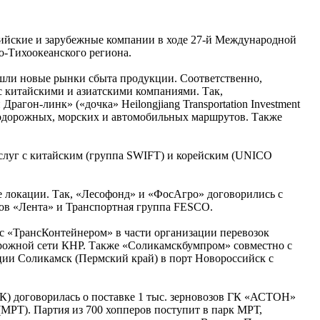
сийские и зарубежные компании в ходе 27-й Международной
о-Тихоокеанского региона.
нашли новые рынки сбыта продукции. Соответственно,
с китайскими и азиатскими компаниями. Так,
гон-линк» («дочка» Heilongjiang Transportation Investment
знодорожных, морских и автомобильных маршрутов. Также
услуг с китайским (группа SWIFT) и корейским (UNICO
е локации. Так, «Лесофонд» и «ФосАгро» договорились с
ов «Лента» и Транспортная группа FESCO.
с «ТрансКонтейнером» в части организации перевозок
рожной сети КНР. Также «Соликамскбумпром» совместно с
ции Соликамск (Пермский край) в порт Новороссийск с
К) договорилась о поставке 1 тыс. зерновозов ГК «АСТОН»
РТ). Партия из 700 хопперов поступит в парк МРТ,