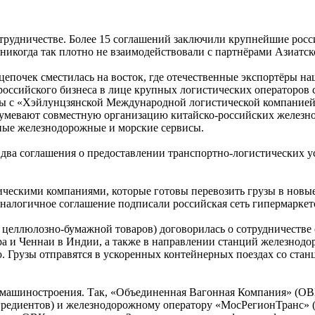
отрудничестве. Более 15 соглашений заключили крупнейшие рос
 никогда так плотно не взаимодействовали с партнёрами Азиатск
 цепочек сместилась на восток, где отечественные экспортёры 
оссийского бизнеса в лице крупных логистических операторов 
 с «Хэйлунцзянской Международной логистической компанией Дра
одразумевают совместную организацию китайско-российских желе
тные железнодорожные и морские сервисы.
 два соглашения о предоставлении транспортно-логистических 
ическими компаниями, которые готовы перевозить грузы в новы
налогичное соглашение подписали российская сеть гипермаркет
целлюлозно-бумажной товаров) договорилась о сотрудничестве 
а и Ченнаи в Индии, а также в направлении станций железнодо
 Грузы отправятся в ускоренных контейнерных поездах со стан
 машиностроения. Так, «Объединенная Вагонная Компания» (ОВ
редиентов) и железнодорожному оператору «МосРегионТранс» (М