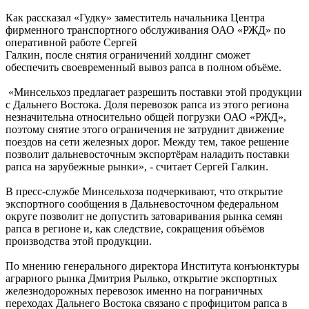
Как рассказал «Гудку» заместитель начальника Центра
фирменного транспортного обслуживания ОАО «РЖД» по
оперативной работе Сергей
Галкин, после снятия ограничений холдинг сможет
обеспечить своевременный вывоз рапса в полном объёме.
«Минсельхоз предлагает разрешить поставки этой продукции
с Дальнего Востока. Доля перевозок рапса из этого региона
незначительна относительно общей погрузки ОАО «РЖД»,
поэтому снятие этого ограничения не затруднит движение
поездов на сети железных дорог. Между тем, такое решение
позволит дальневосточным экспортёрам наладить поставки
рапса на зарубежные рынки», - считает Сергей Галкин.
В пресс-службе Минсельхоза подчеркивают, что открытие
экспортного сообщения в Дальневосточном федеральном
округе позволит не допустить затоваривания рынка семян
рапса в регионе и, как следствие, сокращения объёмов
производства этой продукции.
По мнению генерального директора Института конъюнктуры
аграрного рынка Дмитрия Рылько, открытие экспортных
железнодорожных перевозок именно на пограничных
переходах Дальнего Востока связано с профицитом рапса в