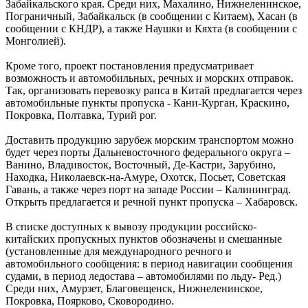
Забайкальского края. Среди них, Махалино, Нижнеленинское,
Пограничный, Забайкальск (в сообщении с Китаем), Хасан (в
сообщении с КНДР), а также Наушки и Кяхта (в сообщении с
Монголией).
Кроме того, проект постановления предусматривает
возможность и автомобильных, речных и морских отправок.
Так, организовать перевозку рапса в Китай предлагается через
автомобильные пункты пропуска - Кани-Курган, Краскино,
Покровка, Полтавка, Турий рог.
Доставить продукцию зарубеж морским транспортом можно
будет через порты Дальневосточного федерального округа –
Ванино, Владивосток, Восточный, Де-Кастри, Зарубино,
Находка, Николаевск-на-Амуре, Охотск, Посьет, Советская
Гавань, а также через порт на западе России – Калининград.
Открыть предлагается и речной пункт пропуска – Хабаровск.
В списке доступных к вывозу продукции российско-
китайских пропускных пунктов обозначены и смешанные
(установленные для международного речного и
автомобильного сообщения: в период навигации сообщения
судами, в период ледостава – автомобилями по льду- Ред.)
Среди них, Амурзет, Благовещенск, Нижнеленинское,
Покровка, Поярково, Сковородино.