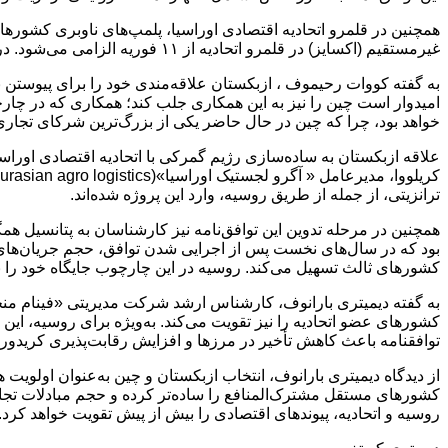
همچنین در قلمرو اتحادیه اقتصادی اوراسیا، پلمپ‌های ناوبری کشورهای
غیرمستقیم (اکسایز) در قلمرو اتحادیه از ۱۱ فوریه الزامی می‌شود. در مرحله دوم، این الزام به محصولات صنایع سبک تسری خواهد یافت و در مرحله سوم، تمامی کالاهای حمل‌شونده را دربر خواهد گرفت.
به گفته کووات رحیموف ، ازبکستان علاقه‌مندی خود را برای پیوستن ب
امیدوار است چین را نیز به این همکاری جلب کند؛ همکاری که در چا
خواهد بود، چرا که چین در حال حاضر یکی از بزرگ‌ترین شرکای تجا
علاقه ازبکستان به ساده‌سازی رژیم گمرکی با اتحادیه اقتصادی اوراسی
ترانزیتی، از جمله از طریق روسیه، وارد این پروژه شده‌اند.
همچنین در مرحله تدوین این توافق‌نامه نیز کارشناسان به پتانسیل ه
کشورهای ثالث تسهیل می‌کند. روسیه در این چارچوب جایگاه خود را به
به گفته دیمیتری بارانوف، کارشناس ارشد شرکت مدیریتی «فینام منجمنت
کشورهای عضو اتحادیه را نیز تقویت می‌کند. به‌ویژه برای روسیه، ا
توافقنامه باعث کاهش تأخیر در مرزها و افزایش رقابت‌پذیری کریدو
از دیدگاه دیمیتری بارانوف، انتخاب ازبکستان و چین به‌عنوان اول
کشورهای مستقل مشترک‌المنافع را ساده‌تر کرده و حجم مبادلات تجار
روسیه و اتحادیه، پیوندهای اقتصادی را بیش از پیش تقویت خواهد کرد.