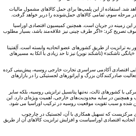
هد شد. استفاده از این پلمپ‌ها برای حمل کالاهای مشمول مالیات
در این زمینه در جریان است. همچنین کمیسیون اقتصادی اوراسیا
موف تصریح کرد: «اگر طرف چینی نیز علاقه‌مند باشد، بسیار مطلوب
ر به ترانزیت از طریق کشورهای عضو اتحادیه وابسته است. آلِفتینا
 خارجی مشارکت‌کننده در پروژه «یانگی تاشکند» (تاشکند نوین) نیز تا حد زیادی با اتکا به مسیرهای
همگرایی اقتصادی آکادمی سراسری تجارت خارجی روسیه، پیش‌بینی کرده
 ۱۰ درصد افزایش یابد. وی تأکید داشت: «این امر، فعالیت صادرکنندگان بزرگ و اپراتورهای لجستیکی را در بازارهای
ی با کشورهای ثالث، نه‌تنها پتانسیل ترانزیتی روسیه، بلکه سایر
و همچنین در سایه محدودیت‌های خارجی، اهمیت ویژه‌ای دارد. این
گزین شده و سبب تقویت موقعیت روسیه در ترکیب اوراسیا می شود.
سیای مرکزیست که تسهیل همکاری با آن، لجستیک در چارچوب
تحادیه اقتصادی اوراسیاست و افزایش ترانزیت کالاهای آن از طریق