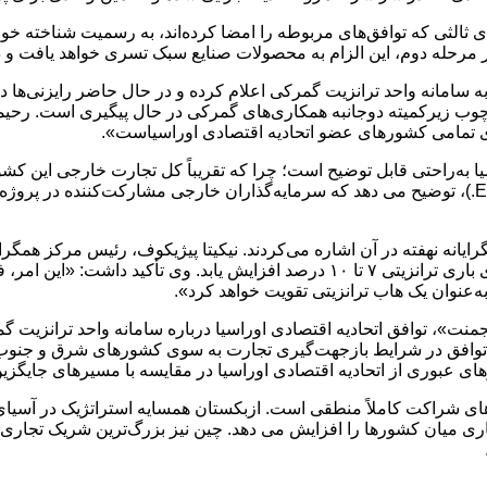
 ثالثی که توافق‌های مربوطه را امضا کرده‌اند، به رسمیت شناخته خوا
ه سامانه واحد ترانزیت گمرکی اعلام کرده و در حال حاضر رایزنی‌ها 
رچوب زیرکمیته دوجانبه همکاری‌های گمرکی در حال پیگیری است. رحی
ری تمامی کشورهای عضو اتحادیه اقتصادی اوراسیاست».
ا به‌راحتی قابل توضیح است؛ چرا که تقریباً کل تجارت خارجی این کشو
کریلووا، مدیرعامل « آگرو لجستیک اوراسیا»(Eurasian agro logistics.)، توضیح می دهد که سرمایه‌گذاران
مگرایانه نهفته در آن اشاره می‌کردند. نیکیتا پیژیکوف، رئیس مرکز 
بود که در سال‌های نخست پس از اجرایی شدن توافق، حجم جریان‌های باری ترانزیتی ۷ تا
‌عنوان یک هاب ترانزیتی تقویت خواهد کرد».
»، توافق اتحادیه اقتصادی اوراسیا درباره سامانه واحد ترانزیت گمرک
ین توافق در شرایط بازجهت‌گیری تجارت به سوی کشورهای شرق و جنوب 
رهای عبوری از اتحادیه اقتصادی اوراسیا در مقایسه با مسیرهای جای
ویت های شراکت کاملاً منطقی است. ازبکستان همسایه استراتژیک در آ
ی میان کشورها را افزایش می دهد. چین نیز بزرگ‌ترین شریک تجاری ا