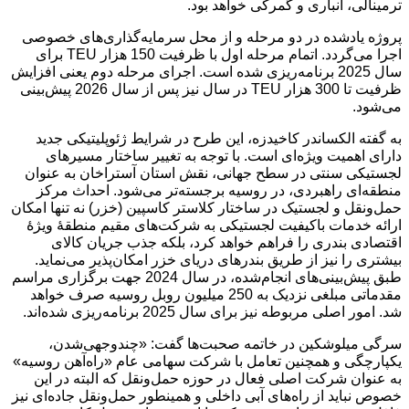
ترمینالی، انباری و گمرکی خواهد بود.
پروژه یادشده در دو مرحله و از محل سرمایه‌گذاری‌های خصوصی
اجرا می‌گردد. اتمام مرحله اول با ظرفیت 150 هزار TEU برای
سال 2025 برنامه‌ریزی شده است. اجرای مرحله دوم یعنی افزایش
ظرفیت تا 300 هزار TEU در سال نیز پس از سال 2026 پیش‌بینی
می‌شود.
به گفته الکساندر کاخیدزه، این طرح در شرایط ژئوپلیتیکی جدید
دارای اهمیت ویژه‌ای‌ است. با توجه به تغییر ساختار مسیرهای
لجستیکی سنتی در سطح جهانی، نقش استان آستراخان به عنوان
منطقه‌ای راهبردی، در روسیه برجسته‌تر می‌شود. احداث مرکز
حمل‌ونقل و لجستیک در ساختار کلاستر کاسپین (خزر) نه تنها امکان
ارائه خدمات باکیفیت لجستیکی به شرکت‌های مقیم منطقۀ ویژۀ
اقتصادی بندری را فراهم خواهد کرد، بلکه جذب جریان کالای
بیشتری را نیز از طریق بندرهای دریای خزر امکان‌پذیر می‌نماید.
طبق پیش‌بینی‌های انجام‌شده، در سال 2024 جهت برگزاری مراسم
مقدماتی مبلغی نزدیک به 250 میلیون روبل روسیه صرف خواهد
شد. امور اصلی مربوطه نیز برای سال 2025 برنامه‌ریزی شده‌اند.
سرگی میلوشکین در خاتمه صحبت‌ها گفت: «چندوجهی‌شدن،
یکپارچگی و همچنین تعامل با شرکت سهامی عام «راه‌آهن روسیه»
به عنوان شرکت اصلی فعال در حوزه حمل‌ونقل که البته در این
خصوص نباید از راه‌های آبی داخلی و همینطور حمل‌ونقل جاده‌ای نیز