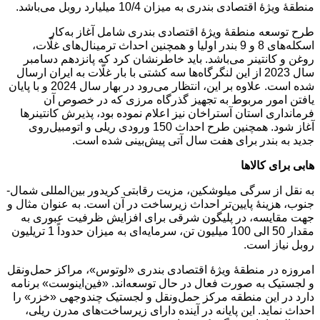
منطقۀ ویژۀ اقتصادی بندری به میزان 10/4 میلیارد روبل می‌باشد.
طرح توسعه منطقۀ ویژۀ اقتصادی بندری شامل آغاز به‌کار
اسکله‌های 8 و 9 بندر اولیا و همچنین احداث ترمینال‌های غلّات،
روغن و کانتینر می‌باشد. باید خاطرنشان کرد که پانزدهم دسامبر
سال 2023 از این لنگرگاه‌ها سه کشتی با بار غلّات به ایران ارسال
شده است. علاوه بر این، انتظار می‌رود در بهار سال 2024 و با پایان‌
یافتن امور مربوط به تجهیز گذرگاه مرزی که در خصوص آن
فرمانداری استان آستراخان نیز اعلام نموده بود، پذیرش کانتینرها
آغاز شود. همچنین طرح احداث 150 ورودی ریلی و اتومبیل‌روی
جدید به بندر برای هفت سال آتی پیش‌بینی شده است.
هابی برای کالاها
به نقل از سرگی میلوشکین، مزیت رقابتی کریدور بین‌المللی شمال-
جنوب، هزینۀ پایین‌تر احداث زیرساخت در آن است. به عنوان مثال و
جهت مقایسه، در پلیگون شرقی برای افزایش ظرفیت عبوری به
مقدار 50 الی 100 میلیون تن، سرمایه‌ای به میزان حدوداً 1 تریلیون
روبل نیاز است.
امروزه در منطقۀ ویژۀ اقتصادی بندری «لوتوس»، مراکز حمل‌ونقل
و لجستیک به صورت فعال در حال توسعه‌اند. «فین‌اینوست» برنامه
دارد در این منطقه مرکز حمل‌ونقل و لجستیک چندوجهی «خزر» را
احداث نماید. این پایانه در آینده دارای زیرساخت‌های مدرن ریلی،