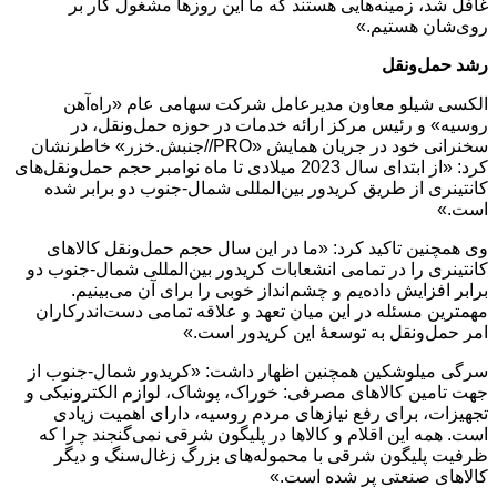
غافل شد، زمینه‌هایی هستند که ما این روزها مشغول کار بر
روی‌شان هستیم.»
رشد حمل‌ونقل
الکسی شیلو معاون مدیرعامل شرکت سهامی عام «راه‌آهن
روسیه» و رئیس مرکز ارائه خدمات در حوزه حمل‌ونقل، در
سخنرانی خود در جریان همایش «PRO//جنبش.خزر» خاطرنشان
کرد: «از ابتدای سال 2023 میلادی تا ماه نوامبر حجم حمل‌ونقل‌های
کانتینری از طریق کریدور بین‌المللی شمال-جنوب دو برابر شده
است.»
وی همچنین تاکید کرد: «ما در این سال حجم حمل‌ونقل کالاهای
کانتینری را در تمامی انشعابات کریدور بین‌المللی شمال-جنوب دو
برابر افزایش داده‌یم و چشم‌انداز خوبی را برای آن می‌بینیم.
مهمترین مسئله در این میان تعهد و علاقه تمامی دست‌اندرکاران
امر حمل‌ونقل به توسعۀ این کریدور است.»
سرگی میلوشکین همچنین اظهار داشت: «کریدور شمال-جنوب از
جهت تامین کالاهای مصرفی: خوراک، پوشاک، لوازم الکترونیکی و
تجهیزات، برای رفع نیازهای مردم روسیه، دارای اهمیت زیادی
است. همه این اقلام و کالاها در پلیگون شرقی نمی‌گنجند چرا که
ظرفیت پلیگون شرقی با محموله‌های بزرگ زغال‌سنگ و دیگر
کالاهای صنعتی پر شده است.»