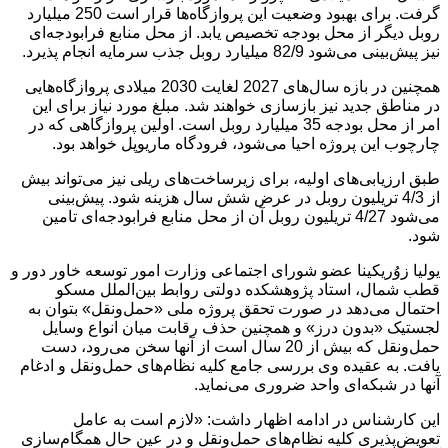
گرفت. برای بهبود وضعیت این پروازگاه‌ها قرار است 250 میلیارد
روبل دیگر از محل بودجه تخصیص یابد. از محل منابع فرابودجه‌ای
نیز پیش‌بینی می‌شود 82/9 میلیارد روبل جذب سرمایه انجام پذیرد.
همچنین در بازه سال‌های 2027 لغایت 2030 میلادی پروازگاه‌هایی
در مناطق جدید نیز بازسازی خواهند شد. مبلغ مورد نیاز برای این
امر از محل بودجه 35 میلیارد روبل است. اولین پروازگاهی که در
چارچوب این پروژه احیا می‌شود، فرودگاه ماریوپل خواهد بود.
طبق ارزیابی‌های اولیه، برای زیرساخت‌های ریلی نیز می‌تواند بیش
از 4/3 تریلیون روبل در عرض شش سال هزینه شود. پیش‌بینی
می‌شود 4/27 تریلیون روبل آن از محل منابع فرابودجه‌ای تامین
شود.
یولیا زوُریکینا عضو شورای اجتماعی وزارت امور توسعه خاور دور و
قطب شمال، استاد پژوهشکده دولتی روابط بین‌الملل مسکو
احتمال می‌دهد در صورت تحقق پروژه ملی «حمل‌ونقل» بتوان به
لجستیک «بدون درز» و همچنین حذف رقابت میان انواع وسایل
حمل‌ونقل که بیش از 20 سال است از آنها سخن می‌رود، دست
یافت. به عقیده وی بررسی جامع کلیه نظام‌های حمل‌ونقل و ادغام
آنها در شبکه‌ای واحد ضروری می‌نماید.
این کارشناس در ادامه اظهار داشت: «لازم است به عامل
تعویض‌پذیری کلیه نظام‌های حمل‌ونقل و در عین حال همگام‌سازی