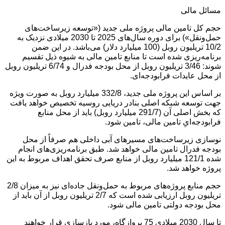
مسائل مالی
حجم کل تامین مالی پروژه ملی جدید («توسعه زیرساخت‌های
حمل‌ونقل») برای دوره سال‌های 2025 تا 2030 میلادی نزدیک به
10/2 تریلیون روبل (100 میلیارد دلار) می‌باشد. در این ضمن
برنامه‌ریزی شده است تا منابع تامین مالی به شیوه ذیل تقسیم
شوند: 3/46 تریلیون روبل از محل بودجه فدرال و 6/74 تریلیون روبل
از محل عایدات فرابودجه‌ای.
بر اساس این پروژه ملی جدید، 332/8 میلیارد روبل به صورت ویژه
جهت توسعه شبکه اصلی بنادر دریایی روسیه تخصیص خواهد یافت
که بخش اصلی آن (291/7 میلیارد روبل) باید از محل منابع
فرابودجه‌ایِ تامین مالی، تامین شود.
نوسازی زیرساخت‌های مسیرهای آبی داخلی هم صرفاً از محل
بودجه فدرال تامین مالی خواهد شد. طبق برنامه‌ریزی‌های انجام
شده 121/1 میلیارد روبل از منابع صرف تحقق اهداف مربوط به این
پروژه خواهد شد.
حجم منابع پروژه‌های مربوط به حمل‌ونقل جاده‌ای نیز به میزان 2/8
تریلیون روبل ارزیابی شده است که 2/7 تریلیون روبل از آن باید از
محل بودجه دولتی تامین مالی شود.
تا سال 2030 میلادی 75 پروازگاه، مورد بازسازی قرار خواهند