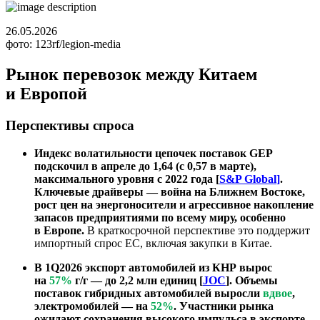
26.05.2026
фото: 123rf/legion-media
Рынок перевозок между Китаем
и Европой
Перспективы спроса
Индекс волатильности цепочек поставок GEP
подскочил в апреле до 1,64 (с 0,57 в марте),
максимального уровня с 2022 года [
S&P Global
]
.
Ключевые драйверы — война на Ближнем Востоке,
рост цен на энергоносители и агрессивное накопление
запасов предприятиями по всему миру, особенно
в Европе.
В краткосрочной перспективе это поддержит
импортный спрос ЕС, включая закупки в Китае.
В 1Q2026 экспорт автомобилей из КНР вырос
на
57%
г/г — до 2,2 млн единиц [
JOC
]. Объемы
поставок гибридных автомобилей выросли
вдвое
,
электромобилей — на
52%
. Участники рынка
ожидают сохранения высокого импульса в экспорте