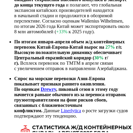
до конца текущего года
и полагают, что глобальная
экспансия китайских производителей находится
в начальной стадии и продолжится в обозримой
перспективе. Согласно оценкам Wallenius Wilhelmsen,
по итогам 2026 года Китай может экспортировать около
8 млн автомобилей (
+33%
к 2025 году).
По итогам января-апреля объем ж/д контейнерных
перевозок Китай-Европа-Китай вырос на
27%
г/г.
Высокую положительную динамику обеспечивает
Центральный евразийский коридор (
30%
г/
г).
Всплеск перевозок по ТМТМ в апреле связан
с увеличением отправок в направлении Азербайджана.
Спрос на морские перевозки Азия-Европа
показывает признаки раннего оживления.
По оценкам
Drewry
, пиковый сезон в этому году
начнется раньше обычного из-за переноса отправок
грузоотправителями на фоне рисков сбоев,
связанных с ближневосточным
конфликтом.
Данные
Linerlytica
о росте загрузки судов
подтверждают эту тенденцию.