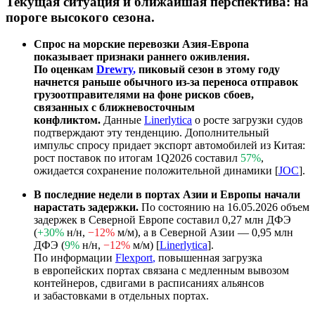
Текущая ситуация и ближайшая перспектива: на
пороге высокого сезона.
Спрос на морские перевозки Азия-Европа
показывает признаки раннего оживления.
По оценкам
Drewry
,
пиковый сезон в этому году
начнется раньше обычного из-за переноса отправок
грузоотправителями на фоне рисков сбоев,
связанных с ближневосточным
конфликтом.
Данные
Linerlytica
о росте загрузки судов
подтверждают эту тенденцию. Дополнительный
импульс спросу придает экспорт автомобилей из Китая:
рост поставок по итогам 1Q2026 составил
57%
,
ожидается сохранение положительной динамики [
JOC
].
В последние недели в портах Азии и Европы начали
нарастать задержки.
По состоянию на 16.05.2026 объем
задержек в Северной Европе составил 0,27 млн ДФЭ
(
+30%
н/н,
−12%
м/м), а в Северной Азии — 0,95 млн
ДФЭ (
9%
н/н,
−12%
м/м) [
Linerlytica
].
По информации
Flexport
,
повышенная загрузка
в европейских портах связана с медленным вывозом
контейнеров, сдвигами в расписаниях альянсов
и забастовками в отдельных портах.