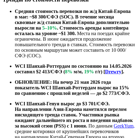
Средняя стоимость перевозки по ж/д Китай-Европа
в мае: ~$8 300/СФЭ (SOC). В течение месяца
сквозные ж/д ставки Китай-Европа дополнительно
выросли на
5–10%
. Стоимость аренды контейнера
осталась на уровне ~$1 300.
Места на поездах крайне
ограничены. В июне ожидается продолжение
повышательного тренда в ставках. Стоимость перевозки
по основным маршрутам может составить от 10 000/
СФЭ (COC).
WCI Шанхай-Роттердам по состоянию на 14.05.2026
составил $2 413/СФЭ (
8%
м/м,
19%
г/г) [
Drewry
].
ОБНОВЛЕНИЕ: На вечер 21 мая 2026 года
показатель WCI Шанхай-Роттердам вырос на 15%
по сравнению с прошлой неделей — до $2 773/СФЭ.
WCI Шанхай-Генуя вырос до $3 701/СФЭ.
На направлении Азия-Европа наметился перелом
нисходящего тренда ставок. Участники рынка
ожидают дальнейшего их роста и введения надбавок
за высокий сезон (PSS) с 1 июня.
По данным
GeekYum
,
средние котировки от крупнейших перевозчиков
на направлении Китай-Северная Европа на вторую