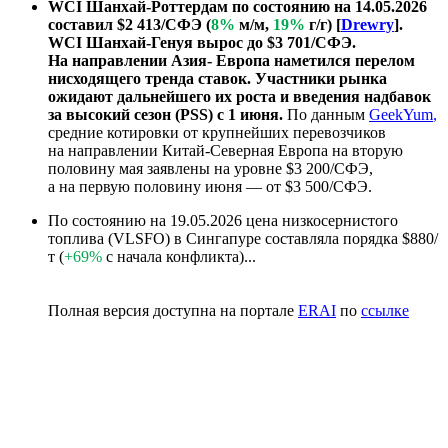
WCI Шанхай-Роттердам по состоянию на 14.05.2026
составил $2 413/СФЭ (
8%
м/м,
19%
г/г) [
Drewry
].
WCI Шанхай-Генуя вырос до $3 701/СФЭ.
На направлении Азия- Европа наметился перелом
нисходящего тренда ставок. Участники рынка
ожидают дальнейшего их роста и введения надбавок
за высокий сезон (PSS) с 1 июня.
По данным
GeekYum
,
средние котировки от крупнейших перевозчиков
на направлении Китай-Северная Европа на вторую
половину мая заявлены на уровне $3 200/СФЭ,
а на первую половину июня — от $3 500/СФЭ.
По состоянию на 19.05.2026 цена низкосернистого
топлива (VLSFO) в Сингапуре составляла порядка $880/
т (
+69%
с начала конфликта)...
Полная версия доступна на портале
ERAI
по
ссылке