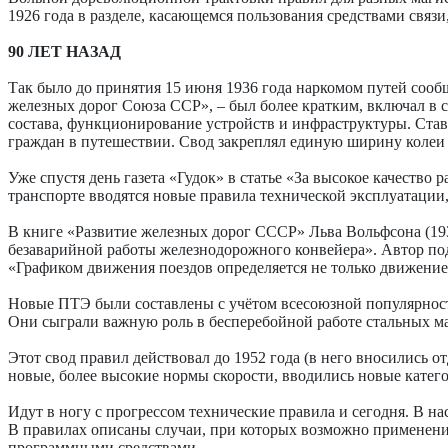
1926 года в разделе, касающемся пользования средствами связ
90 ЛЕТ НАЗАД
Так было до принятия 15 июня 1936 года наркомом путей соо
железных дорог Союза ССР», – был более кратким, включал в
состава, функционирование устройств и инфраструктуры. Стави
граждан в путешествии. Свод закреплял единую ширину колеи 
Уже спустя день газета «Гудок» в статье «За высокое качество
транспорте вводятся новые правила технической эксплуатации,
В книге «Развитие железных дорог СССР» Льва Вольфсона (19
безаварийной работы железнодорожного конвейера». Автор под
«Графиком движения поездов определяется не только движение 
Новые ПТЭ были составлены с учётом всесоюзной популярнос
Они сыграли важную роль в бесперебойной работе стальных ма
Этот свод правил действовал до 1952 года (в него вносились
новые, более высокие нормы скорости, вводились новые катего
Идут в ногу с прогрессом технические правила и сегодня. В 
В правилах описаны случаи, при которых возможно применение
программными средствами.