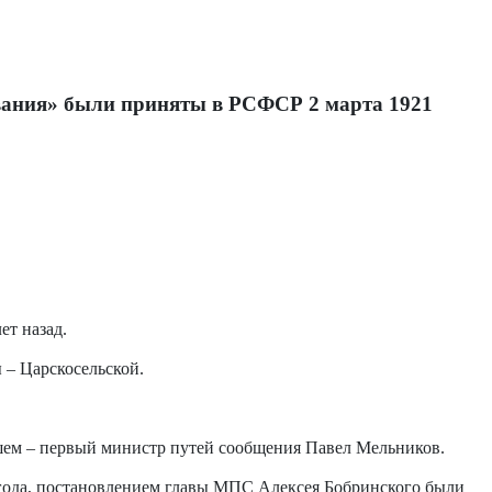
вания» были приняты в РСФСР 2 марта 1921
ет назад.
 – Царскосельской.
шем – первый министр путей сообщения Павел Мельников.
74 года, постановлением главы МПС Алексея Бобринского были