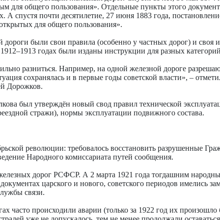
м для общего пользования». Отдельные пункты этого документа
х. А спустя почти десятилетие, 27 июня 1883 года, постановле
открытых для общего пользования».
ой дороги были свои правила (особенно у частных дорог) и сво
в 1912–1913 годах были изданы инструкции для разных категори
 сильно разниться. Например, на одной железной дороге разреш
ситуация сохранялась и в первые годы советской власти», – отме
ей Дорожков.
лкова был утверждён новый свод правил технической эксплуата
реездной стражи), нормы эксплуатации подвижного состава.
рьской революции: требовалось восстановить разрушенные Граж
ведение Народного комиссариата путей сообщения.
 железных дорог РСФСР. А 2 марта 1921 года тогдашним народ
документах царского и нового, советского периодов имелись за
службы связи.
часто происходили аварии (только за 1922 год их произошло боле
ралей уже не допускалось, тем не менее продолжали оставаться