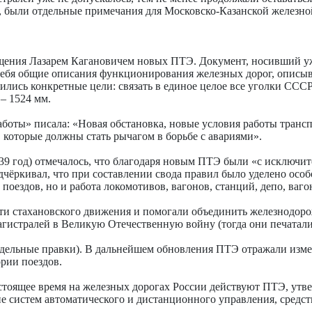
и, были отдельные примечания для Московско-Казанской железно
бщения Лазарем Кагановичем новых ПТЭ. Документ, носивший уж
 себя общие описания функционирования железных дорог, описы
лись конкретные цели: связать в единое целое все уголки СССР
– 1524 мм.
 работы» писала: «Новая обстановка, новые условия работы тран
 которые должны стать рычагом в борьбе с авариями».
39 год) отмечалось, что благодаря новым ПТЭ были «с исключи
чёркивал, что при составлении свода правил было уделено осо
поездов, но и работа локомотивов, вагонов, станций, депо, ваг
ти стахановского движения и помогали объединить железнодор
гистралей в Великую Отечественную войну (тогда они печаталис
 отдельные правки). В дальнейшем обновления ПТЭ отражали изм
рии поездов.
настоящее время на железных дорогах России действуют ПТЭ, ут
 систем автоматического и дистанционного управления, средст