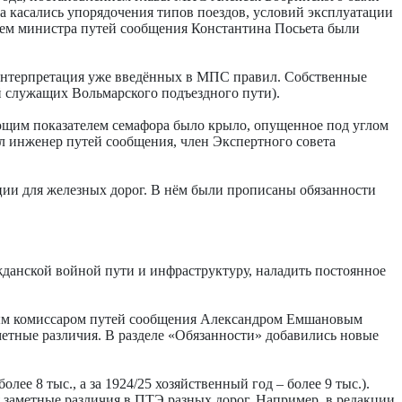
 касались упорядочения типов поездов, условий эксплуатации
нием министра путей сообщения Константина Посьета были
я интерпретация уже введённых в МПС правил. Собственные
й служащих Вольмарского подъездного пути).
ающим показателем семафора было крыло, опущенное под углом
тил инженер путей сообщения, член Экспертного совета
ции для железных дорог. В нём были прописаны обязанности
данской войной пути и инфраструктуру, наладить постоянное
ным комиссаром путей сообщения Александром Емшановым
метные различия. В разделе «Обязанности» добавились новые
е 8 тыс., а за 1924/25 хозяйственный год – более 9 тыс.).
 заметные различия в ПТЭ разных дорог. Например, в редакции