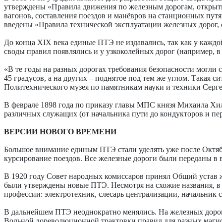
утверждены «Правила движения по железным дорогам, открыты
вагонов, составления поездов и манёвров на станционных путя
введены «Правила технической эксплуатации железных дорог, 
До конца XIX века единые ПТЭ не издавались, так как у кажд
своды правил появлялись и у узко­колейных дорог (например, 
«В те годы на разных дорогах требования безопасности могли
45 градусов, а на других – поднятое под тем же углом. Такая 
Политехнического музея по памятникам науки и техники Серг
В феврале 1898 года по приказу главы МПС князя Михаила Хи
различных служащих (от начальника пути до кондукторов и пе
ВЕРСИИ НОВОГО ВРЕМЕНИ
Большое внимание единым ПТЭ стали уделять уже после Октяб
курсирование поездов. Все железные дороги были переданы в 
В 1920 году Совет народных комиссаров принял Общий устав
были утверждены новые ПТЭ. Несмотря на схожие названия, в 
профессии: электротехник, слесарь централизации, начальник 
В дальнейшем ПТЭ неоднократно менялись. На железных дорогах 
Вольной дореволюционной трактовки правил для разных магист