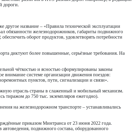
й дороги.
е другое название – «Правила технической эксплуатации
вал обязанности железнодорожников, габариты подвижного
, обеспечить оборот продуктов, удовлетворять потребности
спорта диктуют более повышенные, серьёзные требования. На
тельной чёткостью и ясностью сформулированы законы
бое внимание системе организации движения поездов:
оноремонтных пунктов, пути, сигнализации и связи».
ожную отрасль страны в слаженный и мобильный механизм.
ь тиражом до 750 тыс. экземпляров ежегодно).
енения на железнодорожном транспорте – устанавливались
верждённые приказом Минтранса от 23 июня 2022 года.
в автоведения, подвижного состава, оборудованного