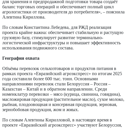
для хранения и предпродажной подготовки товара создаёт
баланс торговых операций и обеспечивает полный цикл
агрологистики от производителя до потребителя», – пояснила
Алевтина Кириллова.
По словам Константина Лебедева, для РЖД реализация
проекта крайне важна: обеспечивает стабильную и растущую
грузовую базу, стимулирует развитие терминально-
логистической инфраструктуры и повышает эффективность
использования подвижного состава.
География охвата
Объёмы перевозок сельхозтоваров и продуктов питания в
рамках проекта «Евразийский агроэкспресс» по итогам 2025
года составили более 600 тыс. тонн. Основными
направлениями перевозок стали Белоруссия – Россия –
Казахстан – Китай и в обратном направлении. Среди
номенклатур перевозки – мясо (курица, свинина, говядина),
масложировая продукция (растительное масло), сухое молоко,
рыбная, плодо­овощная и консервная продукция, зерновая,
зернобобовая продукция, жом и жмых.
По словам Алевтины Кирилловой, в настоящее время в
проекте «Евразийский агроэкспресс» участвуют Белоруссия,