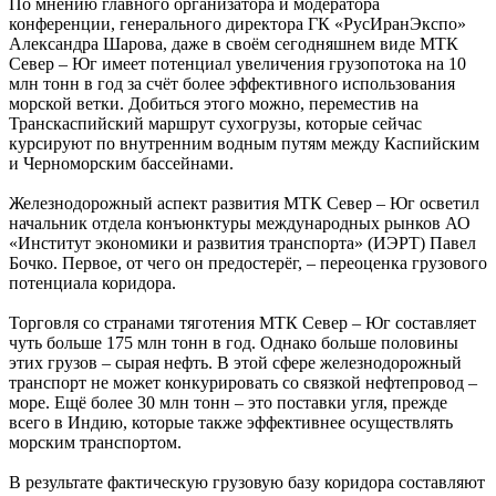
По мнению главного организатора и модератора
конференции, генерального директора ГК «Рус­ИранЭкспо»
Александра Шарова, даже в своём сегодняшнем виде МТК
Север – Юг имеет потенциал увеличения грузопотока на 10
млн тонн в год за счёт более эффективного использования
морской ветки. Добиться этого можно, переместив на
Транскаспийский маршрут сухогрузы, которые сейчас
курсируют по внутренним водным путям между Каспийским
и Черноморским бассейнами.
Железнодорожный аспект развития МТК Север – Юг осветил
начальник отдела конъюнктуры международных рынков АО
«Институт экономики и развития транспорта» (ИЭРТ) Павел
Бочко. Первое, от чего он предостерёг, – переоценка грузового
потенциала коридора.
Торговля со странами тяготения МТК Север – Юг составляет
чуть больше 175 млн тонн в год. Однако больше половины
этих грузов – сырая нефть. В этой сфере железнодорожный
транспорт не может конкурировать со связкой нефтепровод –
море. Ещё более 30 млн тонн – это поставки угля, прежде
всего в Индию, которые также эффективнее осуществлять
морским транспортом.
В результате фактическую грузовую базу коридора составляют