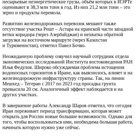
несырьевые неэнергетические грузы, объём которых в ИЭРТе
оценивают в 38,3 млн тонн в год. Из них 21,2 млн тонн – это
зерно и продукты перемола.
Развитию железнодорожных перевозок мешают также
отсутствие участка Решт – Астара на иранской части западной
ветки коридора (через Азербайджан) и нехватка обратной
загрузки на восточном маршруте (через Казахстан
и Туркменистан), отметил Павел Бочко.
Неожиданную проблему озвучил научный сотрудник отдела
экономических исследований Института востоковедения РАН
Илья Федулов. Широко обсуждаемая проблема истощения
водоносных горизонтов в Иране, как выяснилось, влияет и на
железнодорожную инфраструктуру страны. Так, на линии
Мешхед – Тегеран с 2017 по 2023 год просадка грунта
превысила 20 см. Аналогичный эффект наблюдается и на
других участках.
В завершение работы Александр Шаров отметил, что сегодня
Иран переживает период трансформации, которая может
открыть для России новые большие возможности. Однако для
того, чтобы воспользоваться ими, необходима большая работа,
начинать которую нужно уже сейчас.