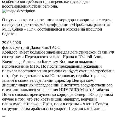
особенно востребован при перевозке грузов для
восстановления стран региона.
О путях раскрытия потенциала коридора говорили эксперты
на научно-практической конференции «Проблемы развития
МТК Север – Юг», состоявшейся в Москве на прошлой
неделе.
29.03.2026
фото: Дмитрий Дадонкин/ТАСС
Коридор имеет большое значение для логистической связи РФ
со странами Персидского залива, Ирана и Южной Азии.
Военные действия на Ближнем Востоке осложняют
использование МТК. Но после прекращения эскалации
и начала восстановления региона он будет очень востребован:
потребуется доставлять на Юг зерновые, стройматериалы,
заявил в своём выступлении директор Центра меж­
дисциплинарных исследований Института государственного
и муниципального управления НИУ ВШЭ Марат Зембатов.
По его словам, преимущество коридора Север – Юг в данном
случае в том, что это кратчайший маршрут, ведущий
напрямую не только в Иран, но и в страны – члены Совета
сотрудничества арабских государств Персидского залива.