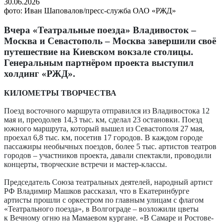
30.06.2026
фото: Иван Шаповалов/пресс-служба ОАО «РЖД»
Вчера «Театральные поезда» Владивосток –
Москва и Севастополь – Москва завершили своё
путешествие на Киевском вокзале столицы.
Генеральным партнёром проекта выступил
холдинг «РЖД».
КИЛОМЕТРЫ ТВОРЧЕСТВА
Поезд восточного маршрута отправился из Владивостока 12
мая и, преодолев 14,3 тыс. км, сделал 23 остановки. Поезд
южного маршрута, который вышел из Севастополя 27 мая,
проехал 6,8 тыс. км, посетив 17 городов. В каждом городе
пассажиры не­обычных поездов, более 5 тыс. артистов театров
городов – участников проекта, давали спектакли, проводили
концерты, творческие встречи и мастер-классы.
Председатель Союза театральных деятелей, народный артист
РФ Владимир Машков рассказал, что в Екатеринбурге
артисты прошли с оркестром по главным улицам с флагом
«Театрального поезда», в Волгограде – возложили цветы
к Вечному огню на Мамаевом кургане. «В Самаре и Ростове-