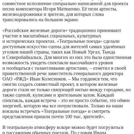
совместное исполнение специально написанной для проекта
песни композитора Игоря Матвиенко. Её пели артисты,
железнодорожники и зрители, для которых слова
транслировались на большом экране.
«Российские железные дороги» традиционно принимают
участие в масштабных социальных, культурных
и исторических проектах. «Театральные поезда» сделали
доступным искусство сцены для жителей самых удалённых
уголков нашей страны, таких как Новый Ургал, Тында
и Северобайкальск. Для многих из них это была единственная
возможность увидеть спектакли высочайшего уровня
и пообщаться с талантливыми артистами, – отметил в своей
приветственной речи заместитель генерального директора
ОАО «РЖД» Иван Колесников. – Мы гордимся тем, что
смогли создать совместный проект, в котором железные
дороги стали не только связующей нитью между городами, но
также сценой, кулисами и зрительным залом. Каждый
спектакль, каждая встреча – это не просто событие, это обмен
энергией, которую мы все почувствовали. Только на наши
вокзалы встречать «Театральные поезда» и смотреть
представления пришли почти 100 тыс. зрителей».
В театральную атмосферу вскоре можно будет погрузиться
и пассажирам обычных поездов. По словам Ивана