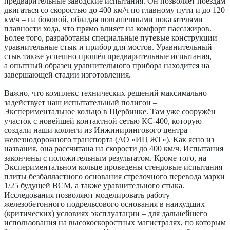
предварительные заводские испытания. Он позволяет поездам
двигаться со скоростью до 400 км/ч по главному пути и до 120
км/ч – на боковой, обладая повышенными показателями
плавности хода, что прямо влияет на комфорт пассажиров.
Более того, разработаны специальные путевые конструкции –
уравнительные стык и прибор для мостов. Уравнительный
стык также успешно прошёл предварительные испытания,
а опытный образец уравнительного прибора находится на
завершающей стадии изготовления.
Важно, что комплекс технических решений максимально
задействует наш испытательный полигон –
Экспериментальное кольцо в Щербинке. Там уже сооружён
участок с новейшей контактной сетью КС-400, которую
создали наши коллеги из Инжинирингового центра
железнодорожного транспорта (АО «ИЦ ЖТ»). Как ясно из
названия, она рассчитана на скорости до 400 км/ч. Испытания
закончены с положительным результатом. Кроме того, на
Экспериментальном кольце проведены стендовые испытания
плиты безбалластного основания стрелочного перевода марки
1/25 будущей ВСМ, а также уравнительного стыка.
Исследования позволяют моделировать работу
железобетонного подрельсового основания в наихудших
(критических) условиях эксплуатации – для дальнейшего
использования на высокоскоростных магистралях, по которым