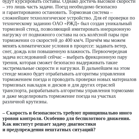
будут курсировать составы. Однако достичь высокой скорости
– это лишь часть задачи. Поезд необходимо безопасно
и гарантированно остановить. Тормозная система –
сложнейшее технологическое устройство. Для её проверки по
техническому заданию ОАО «РЖД» был со­здан уникальный
тормозной стенд, позволяющий имитировать инерционную
нагрузку от подвижного состава на ось колёсной пары при
торможении со скоростей до 400 км/ч. Причём мы можем
менять климатические условия в процессе: задавать ветер,
снег, дождь или повышенную влажность. Первоочередная
задача исследований сейчас – выбрать фрикционную пару
трения, которая сможет безопасно выдерживать такие
экстремальные скорости и нагрузки. В дальнейшем на этом
стенде можно будет отрабатывать алгоритмы управления
торможением поезда и проводить проверки новых материалов
тормозных накладок и дисков и для других отраслей
транспорта, разрабатывать алгоритмы управления тормозами
и даже моделировать торможение поезда на участках
различной крутизны.
– Скорость и безопасность требуют принципиально иного
уровня контроля. Особенно для беспилотного движения.
Как институт решает задачу диагностики
и предупреждения не­штатных ситуаций?