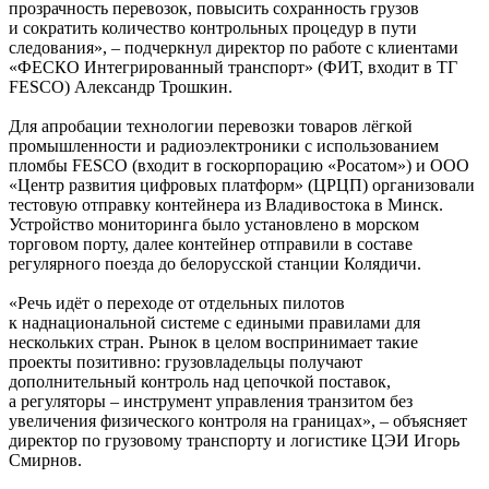
прозрачность перевозок, повысить сохранность грузов
и сократить количество контрольных процедур в пути
следования», – подчеркнул директор по работе с клиентами
«ФЕСКО Интегрированный транспорт» (ФИТ, входит в ТГ
FESCO) Александр Трошкин.
Для апробации технологии перевозки товаров лёгкой
промышленности и радиоэлектроники с использованием
пломбы FESCO (входит в госкорпорацию «Росатом») и ООО
«Центр развития цифровых платформ» (ЦРЦП) организовали
тестовую отправку контейнера из Владивостока в Минск.
Устройство мониторинга было установлено в морском
торговом порту, далее контейнер отправили в составе
регулярного поезда до белорусской станции Колядичи.
«Речь идёт о переходе от отдельных пилотов
к наднациональной системе с едиными правилами для
нескольких стран. Рынок в целом воспринимает такие
проекты позитивно: грузо­владельцы получают
дополнительный контроль над цепочкой поставок,
а регуляторы – инструмент управления транзитом без
увеличения физического контроля на границах», – объясняет
директор по грузовому транспорту и логистике ЦЭИ Игорь
Смирнов.