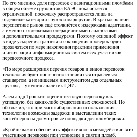
По его мнению, доля перево­зок с навигационными пломбами
в общем объёме грузопотока ЕАЭС пока остаётся
ограниченной, поскольку распространяется лишь на
отдельные категории грузов и маршрутов. В краткосрочной
перспективе рынок ещё столкнётся с издержками адаптации,
а именно с отдельными операционными сложностями
и дополнительными процедурами. Поэтому основной эффект
в виде ускорения транзита и сокращения проверок будет
проявляться по мере накопления практики применения
и интеграции информационных систем всех участников
перевозочного процесса.
«По мере расширения перечня товаров и видов перевозок
технология будет постепенно становиться отраслевым
стандартом, а не нишевым инструментом для отдельных
грузов», – уточнил аналитик ЦЭИ.
Александр Трошкин оценил тестовую перевозку как
успешную, без каких-либо существенных сложностей. Но
обозначил, что при масштабировании использования
технологии возможны задержки в выставлении таких
контейнеров на досмотровые площадки для пломбировки.
«Крайне важно обеспечить эффективное взаимодействие всех
участников перевозки при установке и снятии пломб,