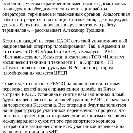
особенно с учётом ограниченной вместимости досмотровых
площадок и необходимости синхронизации работы
операторов, терминалов и таможенных органов. Аналогичная
работа потребуется и на станциях назначения, где процедуры
должны быть интегрированы в круглосуточную работу
терминалов», – рассказывает Александр Трошкин.
Кстати, в каждой из стран ЕАЭС есть свой уполномоченный
национальный оператор пломбирования. Так, в Армении за
это отвечает ООО «АрмДжиПиЭс», в Беларуси – РУП
«Белтаможсервис», Казахстан представлен ТОО «Институт
космической техники и технологий», а Киргизия – ГП
«Таможенная инфраструктура». В России оператором
пломбирования является ЦРЦП.
Отметим, что в планах FESCO на июль значится тестовая
перевозка контейнера с применением пломбы из Китая
в страны ЕАЭС. Установка и снятие навигационных пломб
будут осуществляться на внешней границе ЕАЭС, изначально
на территории Казахстана. Все операции будут выполняться
на инфраструктуре участников перевозочного процесса, что
позволит протестировать применение механизма в условиях
международного сухопутного транспортного коридора
и отработать взаимодействие всех участников перевозки на
маршруте, уточнили в ФИТ.