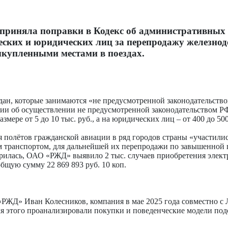
х приняла поправки в Кодекс об административны
ских и юридических лиц за перепродажу железно
ыкупленными местами в поездах.
дан, которые занимаются «не предусмотренной законодательств
ции об осуществлении не предусмотренной законодательством Р
мере от 5 до 10 тыс. руб., а на юридических лиц – от 400 до 500
ия полётов гражданской авиации в ряд городов страны «участили
ранспортом, для дальнейшей их перепродажи по завышенной це
острилась, ОАО «РЖД» выявило 2 тыс. случаев приобретения эл
бщую сумму 22 869 893 руб. 10 коп.
 «РЖД» Иван Колесников, компания в мае 2025 года совместно с
я этого проанализировали покупки и поведенческие модели по