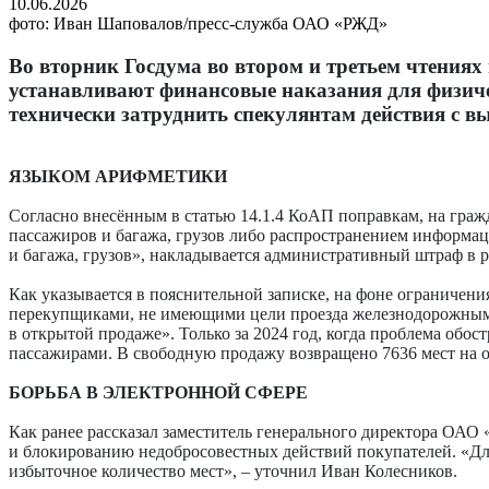
10.06.2026
фото: Иван Шаповалов/пресс-служба ОАО «РЖД»
Во вторник Госдума во втором и третьем чтения
устанавливают финансовые наказания для физиче
технически затруднить спекулянтам действия с в
ЯЗЫКОМ АРИФМЕТИКИ
Согласно внесённым в статью 14.1.4 КоАП поправкам, на граж
пассажиров и багажа, грузов либо распространением информа
и багажа, грузов», накладывается административный штраф в раз
Как указывается в пояснительной записке, на фоне ограничен
перекупщиками, не имеющими цели проезда железнодорожным т
в открытой продаже». Только за 2024 год, когда проблема об
пассажирами. В свободную продажу возвращено 7636 мест на о
БОРЬБА В ЭЛЕКТРОННОЙ СФЕРЕ
Как ранее рассказал заместитель генерального директора ОАО
и блокированию недобросовестных действий покупателей. «Дл
избыточное количество мест», – уточнил Иван Колесников.