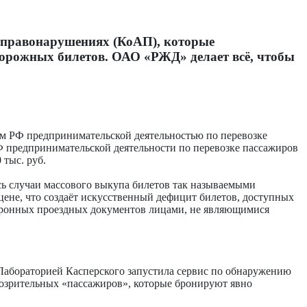
х правонарушениях (КоАП), которые
дорожных билетов. ОАО «РЖД» делает всё, чтобы
ом РФ предпринимательской деятельностью по перевозке
Ф предпринимательской деятельности по перевозке пассажиров
 тыс. руб.
сь случаи массового выкупа билетов так называемыми
не, что создаёт искусственный дефицит билетов, доступных
ектронных проездных документов лицами, не являющимися
 Лабораторией Касперского запустила сервис по обнаружению
дозрительных «пассажиров», которые бронируют явно