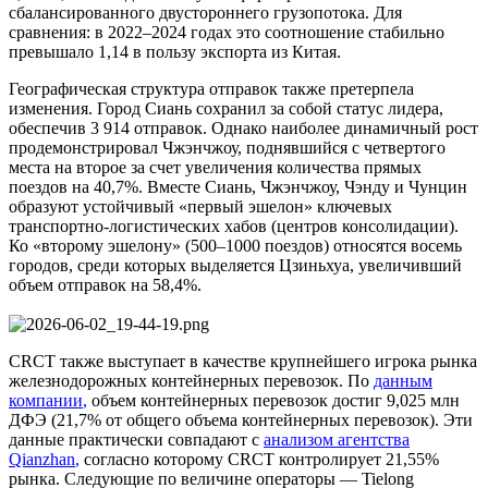
сбалансированного двустороннего грузопотока. Для
сравнения: в 2022–2024 годах это соотношение стабильно
превышало 1,14 в пользу экспорта из Китая.
Географическая структура отправок также претерпела
изменения. Город Сиань сохранил за собой статус лидера,
обеспечив 3 914 отправок. Однако наиболее динамичный рост
продемонстрировал Чжэнчжоу, поднявшийся с четвертого
места на второе за счет увеличения количества прямых
поездов на 40,7%. Вместе Сиань, Чжэнчжоу, Чэнду и Чунцин
образуют устойчивый «первый эшелон» ключевых
транспортно-логистических хабов (центров консолидации).
Ко «второму эшелону» (500–1000 поездов) относятся восемь
городов, среди которых выделяется Цзиньхуа, увеличивший
объем отправок на 58,4%.
CRCT также выступает в качестве крупнейшего игрока рынка
железнодорожных контейнерных перевозок. По
данным
компании
,
объем контейнерных перевозок достиг 9,025 млн
ДФЭ (21,7% от общего объема контейнерных перевозок). Эти
данные практически совпадают с
анализом агентства
Qianzhan
,
согласно которому CRCT контролирует 21,55%
рынка. Следующие по величине операторы — Tielong