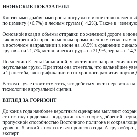
ИЮНЬСКИЕ ПОКАЗАТЕЛИ
Ключевыми драйверами роста погрузки в июне стали каменный у
по цементу (+6,7%) и лесным грузам (+4,2%). Также в «зелёную
Основной вклад в объёмы отправки по железной дороге в июне
как внутренний спрос по многим промышленным сегментам ос
в восточном направлении в июне на 10,5% в сравнении с анал
грузов – на 21,7%, металлических руд – на 21,9%, зерна – в 14,3
По мнению Елены Ганьшиной, у восточного направления потенци
не­угольные грузы. При этом она отметила, что дальнейшее ув
и Транссиба, электрификации и синхронного развития портов 
В этом случае стоит отметить, что добиться роста перевозок 
технологии виртуальной сцепки.
ВЗГЛЯД ЗА ГОРИЗОНТ
До конца года наиболее вероятным сценарием выглядит сохра
статистику продолжит поддерживать экспорт удобрений, зерна,
пропускной способностью Восточного полигона и сохраняющейс
уровень, близкий к показателям прошлого года. А грузооборот,
эксперт.