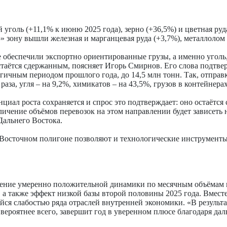
голь (+11,1% к июню 2025 года), зерно (+36,5%) и цветная руд
» зону вышли железная и марганцевая руда (+3,7%), металлолом 
 обеспечили экспортно ориентированные грузы, а именно уголь,
таётся сдержанным, поясняет Игорь Смирнов. Его слова подтв
огичным периодом прошлого года, до 14,5 млн тонн. Так, отпра
 раза, угля – на 9,2%, химикатов – на 43,5%, грузов в контейнерах
ал роста сохраняется и спрос это подтверждает: оно остаётся 
еличение объёмов перевозок на этом направлении будет зависеть
Дальнего Востока.
на Восточном полигоне позволяют и технологические инструмент
нение умеренно положительной динамики по месячным объёмам 
 а также эффект низкой базы второй половины 2025 года. Вмест
я слабостью ряда отраслей внутренней экономики. «В результа
 вероятнее всего, завершит год в уверенном плюсе благодаря да