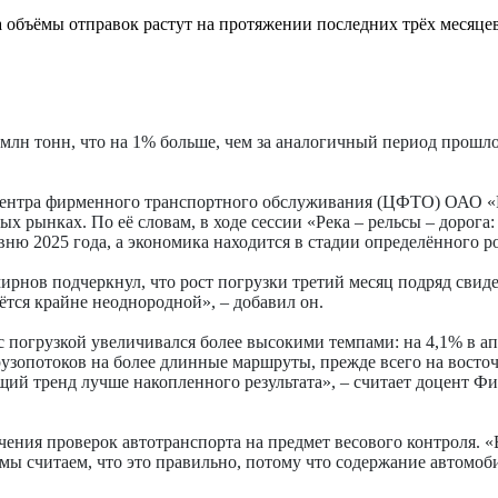
а объёмы отправок растут на протяжении последних трёх месяцев
лн тонн, что на 1% больше, чем за аналогичный период прошлого
ик Центра фирменного транспортного обслуживания (ЦФТО) ОАО 
вых рынках. По её словам, в ходе сессии «Река – рельсы – дор
ню 2025 года, а экономика находится в стадии определённого ро
рнов подчеркнул, что рост погрузки третий месяц подряд свиде
ётся крайне неоднородной», – добавил он.
 погрузкой увеличивался более высокими темпами: на 4,1% в апр
узопотоков на более длинные маршруты, прежде всего на восточ
ущий тренд лучше накопленного результата», – считает доцент 
чения проверок автотранспорта на предмет весового контроля. «
ы считаем, что это правильно, потому что содержание автомобил