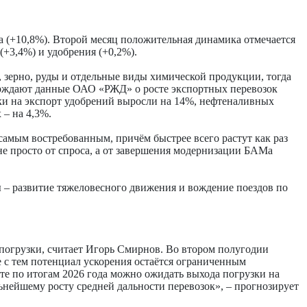
а (+10,8%). Второй месяц положительная динамика отмечается
(+3,4%) и удобрения (+0,2%).
 зерно, руды и отдельные виды химической продукции, тогда
ерждают данные ОАО «РЖД» о росте экспортных перевозок
вки на экспорт удобрений выросли на 14%, нефтеналивных
 – на 4,3%.
самым востребованным, причём быстрее всего растут как раз
 не просто от спроса, а от завершения модернизации БАМа
ы – развитие тяжеловесного движения и вождение поездов по
погрузки, считает Игорь Смирнов. Во втором полугодии
е с тем потенциал ускорения остаётся ограниченным
те по итогам 2026 года можно ожидать выхода погрузки на
льнейшему росту средней дальности перевозок», – прогнозирует