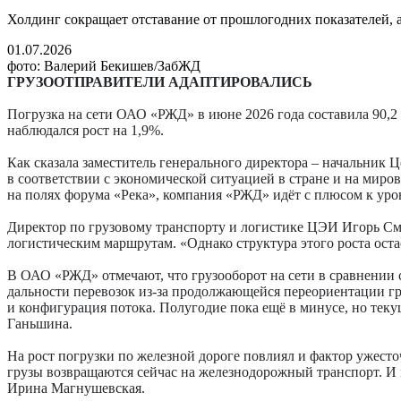
Холдинг сокращает отставание от прошлогодних показателей, 
01.07.2026
фото: Валерий Бекишев/ЗабЖД
ГРУЗООТПРАВИТЕЛИ АДАПТИРОВАЛИСЬ
Погрузка на сети ОАО «РЖД» в июне 2026 года составила 90,2 м
наблюдался рост на 1,9%.
Как сказала заместитель генерального директора – начальн
в соответствии с экономической ситуацией в стране и на миро
на полях форума «Река», компания «РЖД» идёт с плюсом к уров
Директор по грузовому транспорту и логистике ЦЭИ Игорь Сми
логистическим маршрутам. «Однако структура этого роста оста
В ОАО «РЖД» отмечают, что грузооборот на сети в сравнении с
дальности перевозок из-за продолжающейся переориентации гр
и конфигурация потока. Полугодие пока ещё в минусе, но тек
Ганьшина.
На рост погрузки по железной дороге повлиял и фактор ужесто
грузы возвращаются сейчас на железнодорожный транспорт. И м
Ирина Магнушевская.