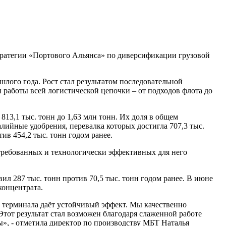
ратегии «Портового Альянса» по диверсификации грузовой
шлого года. Рост стал результатом последовательной
аботы всей логистической цепочки – от подходов флота до
813,1 тыс. тонн до 1,63 млн тонн. Их доля в общем
лийные удобрения, перевалка которых достигла 707,3 тыс.
ив 454,2 тыс. тонн годом ранее.
требованных и технологически эффективных для него
л 287 тыс. тонн против 70,5 тыс. тонн годом ранее. В июне
концентрата.
 терминала даёт устойчивый эффект. Мы качественно
тот результат стал возможен благодаря слаженной работе
», - отметила директор по производству МБТ Наталья