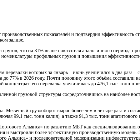
производственных показателей и подтвердил эффективность ст
ком заливе.
н грузов, что на 31% выше показателя аналогичного периода про
 номенклатуры профильных грузов и повышения эффективности р
перевалки которых за январь – июнь увеличился в два раза – с 
 до 77% в 2026 году. Почти половину этого объёма составили ка
 концентрат: его перевалка увеличилась до 476,1 тыс. тонн прот
вленной грузовой структуры сосредоточившись на наиболее вос
Месячный грузооборот вырос более чем в четыре раза и состави
чая 99,1 тыс. тонн калия), а также 91,3 тыс. тонн апатитового 
«Портового Альянса» по развитию МБТ как специализированного
ия и выстроили более эффективную производственную модель. Э
ого Альянса» и последовательной модернизации инфраструктуры