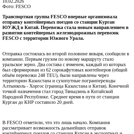
10.02.2026
Фото: FESCO
Транспортная группа FESCO впервые организовала
отправку контейнерных поездов со станции Курган
ЮУЖД в Китай. Перевозка стала новым направлением в
развитии контейнерных железнодорожных перевозок
FESCO с территории Южного Урала.
Отправка состоялась во второй половине января, сообщили в
компании. Первым грузом по новому маршруту стало
уральское зерно. Два состава с ячменем, каждый из которых
был сформирован из 62 сорокафутовых контейнеров (общий
объём перевозки 248 TEU), были направлены через
территорию Казахстана и сухопутные погранпереходы
Алтынколь - Хоргос (граница Казахстана и Китая). Конечной
точкой назначения стал город Тяньцзинь в Китайской
Народной Республике. Среднее время в пути от станции
Курган до КНР составило 20 дней.
В FESCO отметили, что это лишь начало. Компания
рассматривает возможность дальнейших отправок
контейнерных поездов со станции Курган в экспортных и