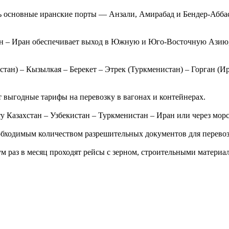
ать основные иранские порты — Анзали, Амирабад и Бендер-Абб
ан – Иран обеспечивает выход в Южную и Юго-Восточную Азию,
н) – Кызылкая – Берекет – Этрек (Туркменистан) – Горган (Иран
 выгодные тарифы на перевозку в вагонах и контейнерах.
у Казахстан – Узбекистан – Туркменистан – Иран или через мор
бходимым количеством разрешительных документов для перевоз
м раз в месяц проходят рейсы с зерном, строительными материа