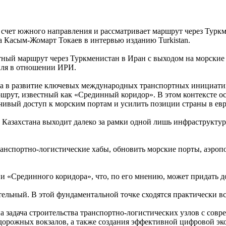
 счет южного направления и рассматривает маршрут через Туркм
а Касым-Жомарт Токаев в интервью изданию Turkistan.
ртный маршрут через Туркменистан в Иран с выходом на морские
иля в отношении ИРИ.
на в развитие ключевых международных транспортных инициатив
ут, известный как «Срединный коридор». В этом контексте осо
чивый доступ к морским портам и усилить позиции страны в евр
 Казахстана выходит далеко за рамки одной лишь инфраструкту
транспортно-логистические хабы, обновить морские порты, аэроп
ии «Срединного коридора», что, по его мнению, может придать 
тельный. В этой фундаментальной точке сходятся практически вс
на задача строительства транспортно-логистических узлов с со
дорожных вокзалов, а также создания эффективной цифровой эк