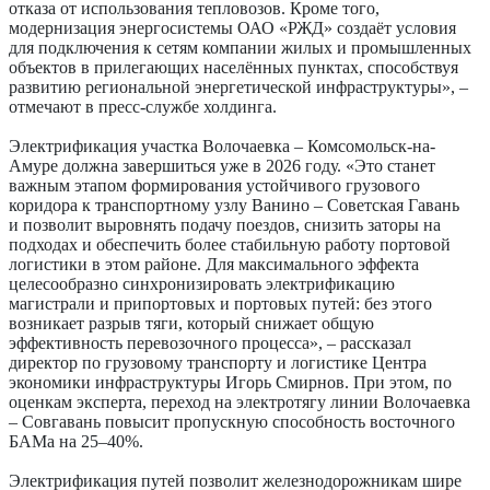
отказа от использования тепловозов. Кроме того,
модернизация энергосистемы ОАО «РЖД» создаёт условия
для подключения к сетям компании жилых и промышленных
объектов в прилегающих населённых пунктах, способствуя
развитию региональной энергетической инфраструктуры», –
отмечают в пресс-службе холдинга.
Электрификация участка Волочаевка – Комсомольск-на-
Амуре должна завершиться уже в 2026 году. «Это станет
важным этапом формирования устойчивого грузового
коридора к транспортному узлу Ванино – Советская Гавань
и позволит выровнять подачу поездов, снизить заторы на
подходах и обеспечить более стабильную работу портовой
логистики в этом районе. Для максимального эффекта
целесообразно синхронизировать электрификацию
магистрали и припортовых и портовых путей: без этого
возникает разрыв тяги, который снижает общую
эффективность перевозочного процесса», – рассказал
директор по грузовому транспорту и логистике Центра
экономики инфраструктуры Игорь Смирнов. При этом, по
оценкам эксперта, переход на электротягу линии Волочаевка
– Совгавань повысит пропускную способность восточного
БАМа на 25–40%.
Электрификация путей позволит железнодорожникам шире