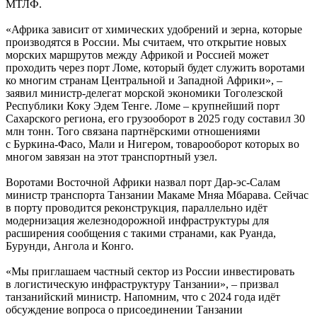
МТЛФ.
«Африка зависит от химических удобрений и зерна, которые
производятся в России. Мы считаем, что открытие новых
морских маршрутов между Африкой и Россией может
проходить через порт Ломе, который будет служить воротами
ко многим странам Центральной и Западной Африки», –
заявил министр-делегат морской экономики Тоголезской
Республики Коку Эдем Тенге. Ломе – крупнейший порт
Сахарского региона, его грузооборот в 2025 году составил 30
млн тонн. Того связана партнёрскими отношениями
с Буркина-Фасо, Мали и Нигером, товаро­оборот которых во
многом завязан на этот транспортный узел.
Воротами Восточной Африки назвал порт Дар-эс-Салам
министр транспорта Танзании Макаме Мняа Мбарава. Сейчас
в порту проводится реконструкция, параллельно идёт
модернизация железнодорожной инфраструктуры для
расширения сообщения с такими странами, как Руанда,
Бурунди, Ангола и Конго.
«Мы приглашаем частный сектор из России инвестировать
в логистическую инфраструктуру Танзании», – призвал
танзанийский министр. Напомним, что с 2024 года идёт
обсуждение вопроса о присоединении Танзании