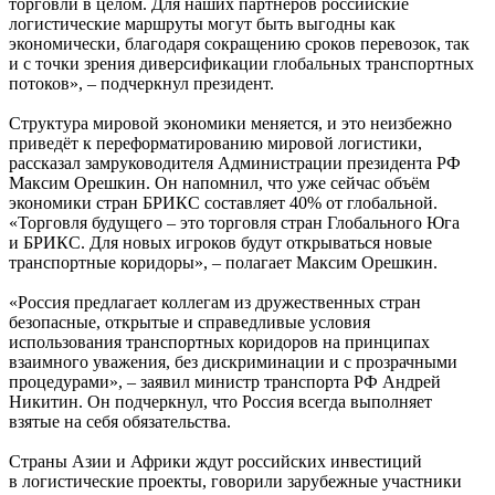
торговли в целом. Для наших партнёров российские
логистические маршруты могут быть выгодны как
экономически, благодаря сокращению сроков перевозок, так
и с точки зрения диверсификации глобальных транспортных
потоков», – подчеркнул президент.
Структура мировой экономики меняется, и это неизбежно
приведёт к переформатированию мировой логистики,
рассказал замруководителя Администрации президента РФ
Максим Орешкин. Он напомнил, что уже сейчас объём
экономики стран БРИКС составляет 40% от глобальной.
«Торговля будущего – это торговля стран Глобального Юга
и БРИКС. Для новых игроков будут открываться новые
транспортные коридоры», – полагает Максим Орешкин.
«Россия предлагает коллегам из дружественных стран
безопасные, открытые и справедливые условия
использования транспортных коридоров на принципах
взаимного уважения, без дискриминации и с прозрачными
процедурами», – заявил министр транспорта РФ Андрей
Никитин. Он подчеркнул, что Россия всегда выполняет
взятые на себя обязательства.
Страны Азии и Африки ждут российских инвестиций
в логистические проекты, говорили зарубежные участники