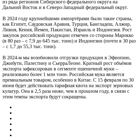
из ряда регионов Сибирского федерального округа на
Дальний Восток и в Северо-Западный федеральный округ.
В 2024 году крупнейшими импортёрами были такие страны,
как Египет, Саудовская Аравия, Турция, Бангладеш, Алжир,
Ливия, Кения, Йемен, Пакистан, Израиль и Индо­незия. Рост
закупок российской продукции отмечен со стороны Марокко
(в 80 раз – с 7,9 до 645 тыс. тонн) и Индонезии (почти в 30 раз
– с 1,7 до 55,3 тыс. тонн).
В 2024-м мы возобновили отгрузки продукции в Эфиопию,
Джибути, Палестину и Сьерра­Леоне. Кратный рост объёмов
экспорта зафиксирован в сегменте пшеничной муки –
реализовано более 1 млн тонн. Российская мука является
премиальным товаром, особенно в Китае. С 15 февраля по 30
июня будет действовать тарифная квота на экспорт зерновых
культур. Она в 2,5 раза ниже, чем в прошлом году, в связи с
этим темпы экспорта будут сокращены.