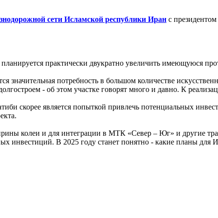
езнодорожной сети Исламской республики Иран
с президентом
ет планируется практически двукратно увеличить имеющуюся пр
ся значительная потребность в большом количестве искусственн
долгостроем - об этом участке говорят много и давно. К реализа
атиби скорее является попыткой привлечь потенциальных инвес
оекта.
ирины колеи и для интеграции в МТК «Север – Юг» и другие т
х инвестиций. В 2025 году станет понятно - какие планы для И