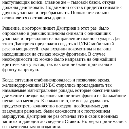
наступающих войск, главное же – тыловой базой, откуда
должны действовать. Подвижной состав придётся снимать с
других участков и перебрасывать. Положение сильно
осложняется состоянием дорог».
Решение, о котором пишет Дмитриев в этот раз, было
опробовано и раньше: эшелоны снимали с ближайших
участков и переводили на направление главного удара. Для
этого Дмитриев предложил создать в ЦУВС мобильный
резерв мощностей, куда входили локомотивы и вагоны,
находившиеся на стыках между фронтами. В случае
необходимости их можно было направить на ближайший
критический участок, так как они не были привязаны к
фронту напрямую.
Когда ситуация стабилизировалась и позволяло время,
железнодорожники ЦУВС старались прокладывать так
называемые магистральные рокады, которые обеспечивали
движение поездов параллельно линиям фронта на ближайшие
несколько месяцев. К сожалению, не всегда удавалось
предусмотреть количество поездов, необходимых для
эвакуации раненых, были сложности и с построением
маршрутов. Дмитриев не раз отмечал это в своих военных
записях и доводил до сведения Ставки. Но меры принимались
со значительным опозданием.