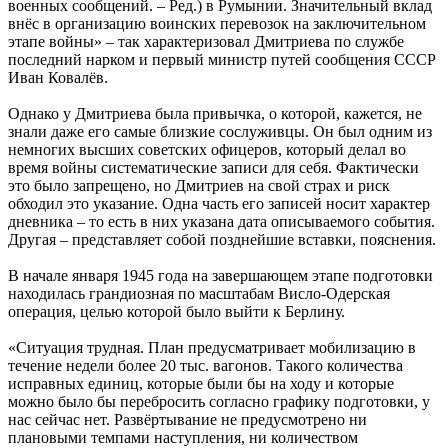
военных сообщений. – Ред.) в Румынии. Значительный вклад
внёс в организацию воинских перевозок на заключительном
этапе войны» – так характеризовал Дмитриева по службе
последний нарком и первый министр путей сообщения СССР
Иван Ковалёв.
Однако у Дмитриева была привычка, о которой, кажется, не
знали даже его самые близкие сослуживцы. Он был одним из
немногих высших советских офицеров, который делал во
время войны систематические записи для себя. Фактически
это было запрещено, но Дмитриев на свой страх и риск
обходил это указание. Одна часть его записей носит характер
дневника – то есть в них указана дата описываемого события.
Другая – представляет собой позднейшие вставки, пояснения.
В начале января 1945 года на завершающем этапе подготовки
находилась грандиозная по масштабам Висло-Одерская
операция, целью которой было выйти к Берлину.
«Ситуация трудная. План предусматривает мобилизацию в
течение недели более 20 тыс. вагонов. Такого количества
исправных единиц, которые были бы на ходу и которые
можно было бы перебросить согласно графику подготовки, у
нас сейчас нет. Развёртывание не предусмотрено ни
плановыми темпами наступления, ни количеством