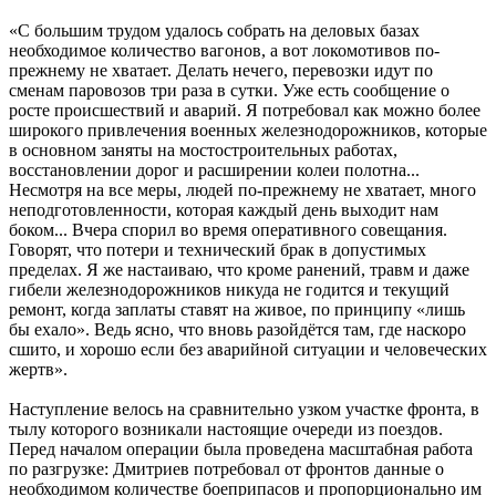
«С большим трудом удалось собрать на деловых базах
необходимое количество вагонов, а вот локомотивов по-
прежнему не хватает. Делать нечего, перевозки идут по
сменам паровозов три раза в сутки. Уже есть сообщение о
росте происшествий и аварий. Я потребовал как можно более
широкого привлечения военных железнодорожников, которые
в основном заняты на мостостроительных работах,
восстановлении дорог и расширении колеи полотна...
Несмотря на все меры, людей по-прежнему не хватает, много
неподготовленности, которая каждый день выходит нам
боком... Вчера спорил во время оперативного совещания.
Говорят, что потери и технический брак в допустимых
пределах. Я же настаиваю, что кроме ранений, травм и даже
гибели железнодорожников никуда не годится и текущий
ремонт, когда заплаты ставят на живое, по принципу «лишь
бы ехало». Ведь ясно, что вновь разойдётся там, где наскоро
сшито, и хорошо если без аварийной ситуации и человеческих
жертв».
Наступление велось на сравнительно узком участке фронта, в
тылу которого возникали настоящие очереди из поездов.
Перед началом операции была проведена масштабная работа
по разгрузке: Дмитриев потребовал от фронтов данные о
необходимом количестве боеприпасов и пропорционально им