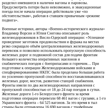
разделил имевшиеся в наличии вагоны и паровозы.
Предусмотреть потери было невозможно, и эвакуационные
поезда после начала операции действовали уже «по
обстоятельствам», работая в ставшем привычным «режиме
подвига».
Военные историки, авторы «Военно-исторического журнала»
Владимир Ворсин и Юлия Снегова описывают роль
железнодорожников в Висло-Одерской операции: «Успешное
проведение заготовок продовольствия и фуража на местах
резко сокращало объём централизованных железнодорожных
перевозок и позволяло использовать пропускную способность
железных дорог и подвижной состав для подачи фронтам
большего количества оперативных эшелонов и
снабженческих поездов с боеприпасами и горючим… При
подготовке к операции Железнодорожными войсками и
спецформированиями НКПС была проделана большая работа
по усилению пропускной способности восстанавливавшихся
железных дорог, мостов, развитию станций снабжения.
Фронты имели по два железнодорожных направления с
пропускной способностью от 18 до 24 пар поездов в сутки.
Железные дороги 1-го Белорусского фронта за время
подготовки операции перевезли 68 461 вагон с грузами, а 1-го
Украинского фронта – 64 525 вагонов. За это время в тыл
страны были отправлены 16 690 вагонов с трофейным