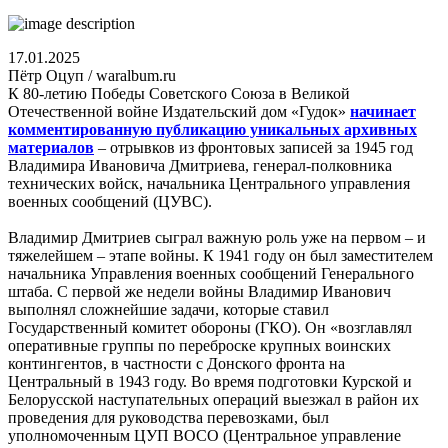
17.01.2025
Пётр Оцуп / waralbum.ru
К 80-летию Победы Советского Союза в Великой
Отечественной войне Издательский дом «Гудок»
начинает
комментированную публикацию уникальных архивных
материалов
– отрывков из фронтовых записей за 1945 год
Владимира Ивановича Дмитриева, генерал-полковника
технических войск, начальника Центрального управления
военных сообщений (ЦУВС).
Владимир Дмитриев сыграл важную роль уже на первом – и
тяжелейшем – этапе войны. К 1941 году он был заместителем
начальника Управления военных сообщений Генерального
штаба. С первой же недели войны Владимир Иванович
выполнял сложнейшие задачи, которые ставил
Государственный комитет обороны (ГКО). Он «возглавлял
оперативные группы по переброске крупных воинских
контингентов, в частности с Донского фронта на
Центральный в 1943 году. Во время подготовки Курской и
Белорусской наступательных операций выезжал в район их
проведения для руководства перевозками, был
уполномоченным ЦУП ВОСО (Центральное управление