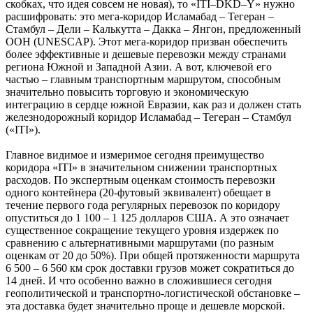
скобках, что идея совсем не новая), то «ITI–DKD–Y» нужно
расшифровать: это мега-коридор Исламабад – Тегеран –
Стамбул – Дели – Калькутта – Дакка – Янгон, предложенный
ООН (UNESCAP). Этот мега-коридор призван обеспечить
более эффективные и дешевые перевозки между странами
региона Южной и Западной Азии. А вот, ключевой его
частью – главным транспортным маршрутом, способным
значительно повысить торговую и экономическую
интеграцию в сердце южной Евразии, как раз и должен стать
железнодорожный коридор Исламабад – Тегеран – Стамбул
(«ITI»).
Главное видимое и измеримое сегодня преимущество
коридора «ITI» в значительном снижении транспортных
расходов. По экспертным оценкам стоимость перевозки
одного контейнера (20-футовый эквивалент) обещает в
течение первого года регулярных перевозок по коридору
опуститься до 1 100 – 1 125 долларов США. А это означает
существенное сокращение текущего уровня издержек по
сравнению с альтернативными маршрутами (по разным
оценкам от 20 до 50%). При общей протяженности маршрута
6 500 – 6 560 км срок доставки грузов может сократиться до
14 дней. И что особенно важно в сложившиеся сегодня
геополитической и транспортно-логистической обстановке –
эта доставка будет значительно проще и дешевле морской.