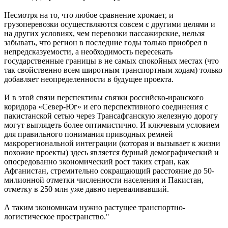
Несмотря на то, что любое сравнение хромает, и
грузоперевозки осуществляются совсем с другими целями и
на других условиях, чем перевозки пассажирские, нельзя
забывать, что регион в последние годы только приобрел в
непредсказуемости, а необходимость пересекать
государственные границы в не самых спокойных местах (что
так свойственно всем широтным транспортным ходам) только
добавляет неопределенности в будущее проекта.
И в этой связи перспективы связки российско-иранского
коридора «Север-Юг» и его перспективного соединения с
пакистанской сетью через Трансафганскую железную дорогу
могут выглядеть более оптимистично. И ключевым условием
для правильного понимания приводных ремней
макрорегиональной интеграции (которая и вызывает к жизни
похожие проекты) здесь является бурный демографический и
опосредованно экономический рост таких стран, как
Афганистан, стремительно сокращающий расстояние до 50-
милионной отметки численности населения и Пакистан,
отметку в 250 млн уже давно переваливавший.
А таким экономикам нужно растущее транспортно-
логистическое пространство."