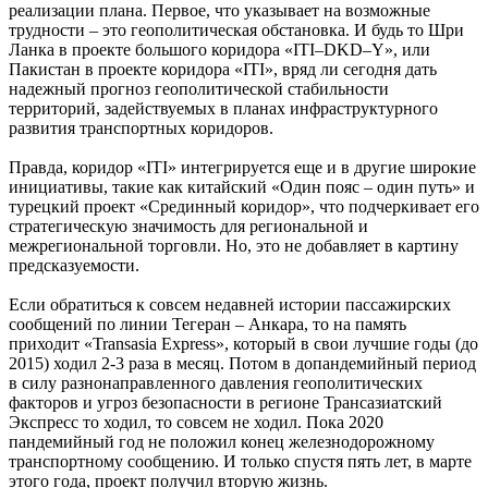
реализации плана. Первое, что указывает на возможные
трудности – это геополитическая обстановка. И будь то Шри
Ланка в проекте большого коридора «ITI–DKD–Y», или
Пакистан в проекте коридора «ITI», вряд ли сегодня дать
надежный прогноз геополитической стабильности
территорий, задействуемых в планах инфраструктурного
развития транспортных коридоров.
Правда, коридор «ITI» интегрируется еще и в другие широкие
инициативы, такие как китайский «Один пояс – один путь» и
турецкий проект «Срединный коридор», что подчеркивает его
стратегическую значимость для региональной и
межрегиональной торговли. Но, это не добавляет в картину
предсказуемости.
Если обратиться к совсем недавней истории пассажирских
сообщений по линии Тегеран – Анкара, то на память
приходит «Transasia Express», который в свои лучшие годы (до
2015) ходил 2-3 раза в месяц. Потом в допандемийный период
в силу разнонаправленного давления геополитических
факторов и угроз безопасности в регионе Трансазиатский
Экспресс то ходил, то совсем не ходил. Пока 2020
пандемийный год не положил конец железнодорожному
транспортному сообщению. И только спустя пять лет, в марте
этого года, проект получил вторую жизнь.