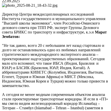
22.09.2025
Директор Центра междисциплинарных исследований
Института государственного и муниципального управления
"Высшей школы экономики", член Российско-Оманского
делового совета при ТПП РФ, эксперт Группы Делового
совета БРИКС по транспорту и инфраструктуре, к.э.н
Марат
Зембатов:
"Не так давно, всего 20 с небольшим лет назад стартовало и
долго не останавливалось одно из любимых направлений
стратегического международного экспертного анализа –
проектирование надгосударственных образований. Сегодня
мало кто вспомнит, что такое ИБСА (Индия, Бразилия и
ЮАР) и БАСИК (Бразилия, ЮАР, Индия, Китай). А
аббревиатурами КИВЕТС (Колумбия, Индонезия, Вьетнам,
Египет, Турция и Южная Африка) и МИСТ (Мексика,
Индонезия, Южная Корея и Турция) можно только привести в
замешательство.
А сегодня не менее модным современным объектом анализа
стали проектируемые транспортные коридоры. И если в «ITI»
мы смело видим железнодорожный коридор Исламабад –
Тегеран – Стамбул (Islamabad – Tehran – Istanbul) (заметим в