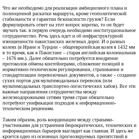
Что же необходимо для реализации амбициозного плана и
полноценной раскатки маршрута, кроме геополитической
стабильности и гарантии безопасности грузов? Если
формулировать ответ на этот вопрос коротко, то он будет
звучать так: в первую очередь необходимо институциональное
сотрудничество. Речь здесь идет и об инфраструктурной
изношенности пакистанских железных дорог. И о разных
колеях (в Иране и Турции – общеевропейская колея в 1432 мм
в то время, как в Пакистане – старая английская колониальная
– 1676 мм.). Далее обязательно потребуется внедрение
протоколов обмена контейнерами, сближение позиций в
нормативно-техническом регулировании, страховании и
стандартизации перевозочных документов, а также – создание
сухих портов для мультимодальных перевозок (или
мультимодальных транспортно-логистических хабов). Все эти
важные направления сотрудничества между
железнодорожными сетями тремя стран обязательно
потребуют унификации подходов к информационно-
техническим решениям.
Таким образом, роль координации между странами-
участниками для устранения бюрократических, технических и
информационных барьеров выглядит как главная. И здесь же
кроется одно из основных прогнозируемых препятствий в