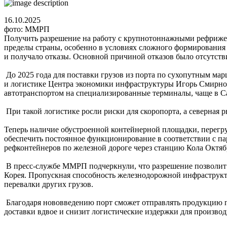
16.10.2025
фото: ММРП
Получить разрешение на работу с крупнотоннажными рефрижер
пределы страны, особенно в условиях сложного формирования 
и получало отказы. Основной причиной отказов было отсутст
До 2025 года для поставки грузов из порта по сухопутным мар
и логистике Центра экономики инфраструктуры Игорь Смирно
автотранспортом на специализированные терминалы, чаще в Са
При такой логистике росли риски для скоропорта, а северная
Теперь наличие обустроенной контейнерной площадки, перегр
обеспечить постоянное функционирование в соответствии с п
рефконтейнеров по железной дороге через станцию Кола Октяб
В пресс-службе ММРП подчеркнули, что разрешение позволит 
Корея. Пропускная способность железнодорожной инфраструкту
перевалки других грузов.
Благодаря нововведению порт сможет отправлять продукцию по
доставки вдвое и снизит логистические издержки для произво