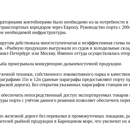
аторными контейнерами было необходимо из-за потребности в э
транспортных коридоров через Европу. Руководство порта с 200
вие необходимой инфраструктуры.
шрутам действовала многоступенчатая и неэффективная схема пе
в. «Рыбную продукцию выгружали из судов в холодильные скла
нкт-Петербург или Москву. Именно оттуда осуществлялась отпра
 рыба проигрывала конкуренцию дальневосточной продукции.
узочной техники, собственного локомотивного парка и качеств
араграфами 11н и 12н (данные параграфы предоставляют порту 
рьской дороги). Без открытия указанных параграфов станция не
обеспечить непосредственный доступ экспортируемых товаров 
ры порта с учётом данного решения позволяет обеспечить перева
 железной дороге без перевалки в промежуточных локациях, ра
дителей рыбной продукции в Баренцевом море, что увеличит их 