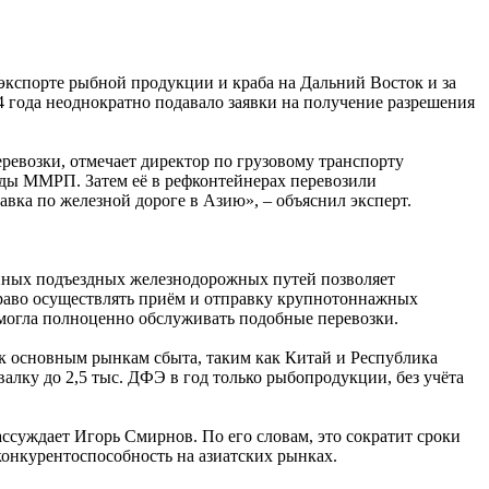
кспорте рыбной продукции и краба на Дальний Восток и за
4 года неоднократно подавало заявки на получение разрешения
ревозки, отмечает директор по грузовому транспорту
ды ММРП. Затем её в рефконтейнерах перевозили
вка по железной дороге в Азию», – объяснил эксперт.
енных подъездных железнодорожных путей позволяет
право осуществлять приём и отправку крупнотоннажных
 могла полноценно обслуживать подобные перевозки.
к основным рынкам сбыта, таким как Китай и Республика
лку до 2,5 тыс. ДФЭ в год только рыбопродукции, без учёта
ссуждает Игорь Смирнов. По его словам, это сократит сроки
конкурентоспособность на азиатских рынках.