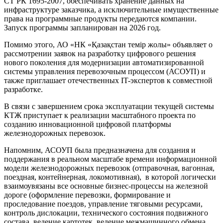
СТ РК 1695-2007, обеспечивать хранение данных на
инфраструктуре заказчика, а исключительные имущественные
права на программные продукты передаются компании.
Запуск программы запланирован на 2026 год.
Помимо этого, АО «НК «Қазақстан темір жолы» объявляет о
рассмотрении заявок на разработку цифрового решения
нового поколения для модернизации автоматизированной
системы управления перевозочным процессом (АСОУП) и
также приглашает отечественных IT-экспертов к совместной
разработке.
В связи с завершением срока эксплуатации текущей системы
КТЖ приступает к реализации масштабного проекта по
созданию инновационной цифровой платформы
железнодорожных перевозок.
Напомним, АСОУП была предназначена для создания и
поддержания в реальном масштабе времени информационной
модели железнодорожных перевозок (отправочная, вагонная,
поездная, контейнерная, локомотивная), в которой логически
взаимоувязаны все основные бизнес-процессы на железной
дороге (оформление перевозки, формирование и
проследование поездов, управление тяговыми ресурсами,
контроль дислокации, технического состояния подвижного
состава, ведение картотек, ведение межмашинного обмена