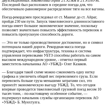
двухсекционных локомотива серии 2ТЭ25км и 2ТЭ116УМ.
Последний был расположен в середине поезда для, что
обеспечивало равномерное распределение тяги на все вагоны.
Поезд-рекордсмен проследовал от ст. Мааньт до ст. Айраг,
пройдя 230 км пути. Запуск тяжеловесного длинносоставного
поезда имеет большое экономическое значение, поскольку
позволяет значительно повысить эффективность перевозок и
повысить пропускную способность дороги.
— Это не только производственное достижение, но и символ
потенциала нашей дороги. Рекордная масса поезда
подтверждает, что инфраструктура, техника и система
управления перевозками УБТЗ способны работать на самом
высоком международном уровне, - отметил первый
заместитель начальника АО «УБЖД» Олег Казаков.
— Благодаря такой схеме можно сэкономить одну нитку
графика и увеличить общий вес перевозимого груза. Если
перевозить больше груза меньшими затратами сил, это
принесёт экономическую выгоду УБЖД. То, что сегодня
впервые проводится тяжеловесный грузовой поезд весом 10
тысяч тонн, - по-настоящему особенное событие, —
подчеркнул начальник службы организации перевозок АО
«УБЖД» Б. Мунхтулга.