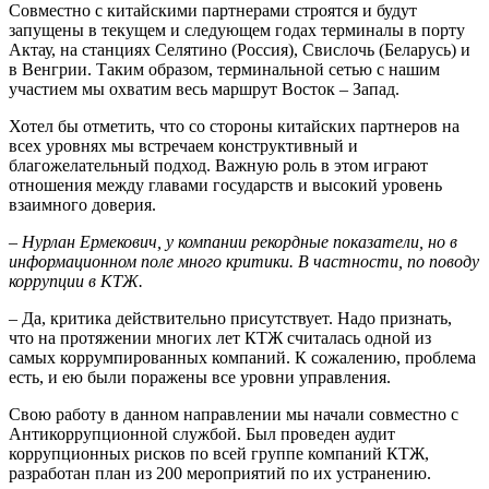
Совместно с китайскими парт­нерами строятся и будут
запущены в текущем и следующем годах терминалы в порту
Актау, на станциях Селятино (Россия), Свислочь (Беларусь) и
в Венгрии. Таким образом, терминальной сетью с нашим
участием мы охватим весь маршрут Восток – Запад.
Хотел бы отметить, что со стороны китайских партнеров на
всех уровнях мы встречаем конструктивный и
благожелательный подход. Важную роль в этом играют
отношения между главами государств и высокий уровень
взаимного доверия.
– Нурлан Ермекович, у компании рекордные показатели, но в
информационном поле много критики. В частности, по поводу
коррупции в КТЖ.
– Да, критика действительно присутствует. Надо признать,
что на протяжении многих лет КТЖ считалась одной из
самых коррумпированных компаний. К сожалению, проблема
есть, и ею были поражены все уровни управления.
Свою работу в данном направлении мы начали совместно с
Антикоррупционной службой. Был проведен аудит
коррупционных рисков по всей группе компаний КТЖ,
разработан план из 200 мероприятий по их устранению.