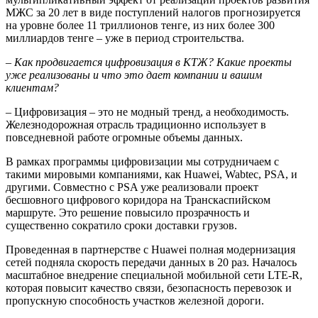
МЖС за 20 лет в виде поступлений налогов прогнозируется
на уровне более 11 триллионов тенге, из них более 300
миллиардов тенге – уже в период строительства.
– Как продвигается цифровизация в КТЖ? Какие проек­ты
уже реализованы и что это дает компании и вашим
клиентам?
– Цифровизация – это не модный тренд, а необходимость.
Железнодорожная отрасль традиционно использует в
повседневной работе огромные объемы данных.
В рамках программы цифровизации мы сотрудничаем с
такими мировыми компаниями, как Huawei, Wabtec, PSA, и
другими. Совместно с PSA уже реализовали проект
бесшовного цифрового коридора на Транскас­пийском
маршруте. Это решение повысило прозрачность и
существенно сократило сроки доставки грузов.
Проведенная в партнерстве с Huawei полная модернизация
сетей подняла скорость передачи данных в 20 раз. Началось
масштабное внедрение специаль­ной мобильной сети LTE-R,
которая повысит качество связи, безопас­ность перевозок и
пропускную способность участков железной дороги.