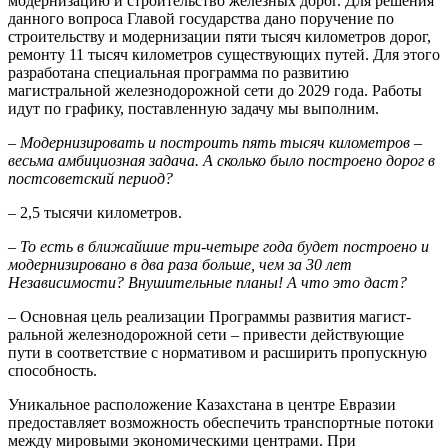
модернизацию и строительство железных дорог. Для решения
данного воп­роса Главой государства дано поручение по
строительству и модернизации пяти тысяч километров дорог,
ремонту 11 тысяч километров существующих путей. Для этого
разработана специальная программа по развитию
магистральной железнодорожной сети до 2029 года. Работы
идут по графику, поставленную задачу мы выполним.
– Модернизировать и пост­роить пять тысяч километ­ров –
весьма амбициозная задача. А сколько было пост­роено дорог в
постсоветский период?
– 2,5 тысячи километров.
– То есть в ближайшие три-четыре года будет построено и
модернизировано в два раза больше, чем за 30 лет
Независимости? Внушительные планы! А что это даст?
– Основная цель реализации Программы развития магист­
ральной железнодорожной сети – привести действующие
пути в соответствие с нормативом и расширить пропускную
способность.
Уникальное расположение Казахстана в центре Евразии
предос­тавляет возможность обеспечить транспортные потоки
между мировыми экономическими центрами. При