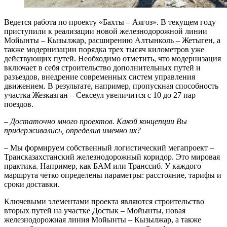
Ведется работа по проекту «Бахты – Аягоз». В текущем году
приступили к реализации новой железнодорожной линии
Мойынты – Кызылжар, расширению Алтынколь – Жетыген, а
также модернизации порядка трех тысяч километров уже
действующих путей. Необходимо отметить, что модернизация
включает в себя строительство дополнительных путей и
разъез­дов, внедрение современных сис­тем управления
движением. В результате, например, пропускная способность
участка Жезказган – Сексеул увеличится с 10 до 27 пар
поездов.
– Достаточно много проек­тов. Какой концепции Вы
придерживались, определив именно их?
– Мы формируем собственный логистический мегапроект –
Трансказахстанский железнодорожный коридор. Это мировая
практика. Например, как БАМ или Транссиб. У каждого
маршрута четко определены параметры: расстояние, тарифы и
сроки доставки.
Ключевыми элементами проек­та являются строительство
вторых путей на участке Достык – Мойынты, новая
железнодорожная линия Мойынты – Кызылжар, а также