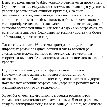
Вместе с компанией Wabtec успешно реализуется проект Trip
Optimizer – интеллектуаль­ная система, позволяющая улучшить
условия работы локомотивной бригады, а за счет
оптимального вождения поезда оптимизировать расход
топлива и повысить эффективность работы локомотивов. За
счет приобретения новых локомотивов и применения данной
сис­темы расход топлива снизился с 42 до 24 килограммов, то
есть почти в два раза. Экономия по топливу составила более
140 миллиардов тенге в год.
Также с компанией Wabtec мы приступили к установке
цифровых рамок для диагностики и учета вагонов (с
элементами искусственного интеллекта), что увеличит
скорость и выведет безо­пасность движения поездов на новый
уровень.
Идет активное внедрение цифровых помощников.
Промежуточные данные пилотного проекта по их
использованию в Акмолинском отделении железных дорог
показывают хороший эффект. Мы уверены в результатах от
масштабирования этой технологии.
Хотел бы отметить, что многие проекты реализуются
совместно с казахстанскими компаниями. Для их роста мы
создали венчурный фонд на базе МФЦА. Пользуясь случаем,