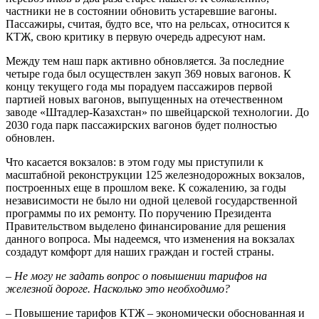
частники не в состоянии обновить устаревшие вагоны.
Пассажиры, считая, будто все, что на рельсах, относится к
КТЖ, свою критику в первую очередь адресуют нам.
Между тем наш парк активно обновляется. За последние
четыре года был осуществлен закуп 369 новых вагонов. К
концу текущего года мы порадуем пассажиров первой
партией новых вагонов, выпущенных на отечественном
заводе «Штадлер-Казахстан» по швейцарской технологии. До
2030 года парк пассажирских вагонов будет полностью
обновлен.
Что касается вокзалов: в этом году мы приступили к
масштабной реконструкции 125 железнодорожных вокзалов,
построенных еще в прошлом веке. К сожалению, за годы
независимос­ти не было ни одной целевой государственной
программы по их ремонту. По поручению Президента
Правительством выделено финансирование для решения
данного вопроса. Мы надеемся, что изменения на вок­залах
создадут комфорт для наших граждан и гостей страны.
– Не могу не задать вопрос о повышении тарифов на
железной дороге. Насколько это необходимо?
– Повышение тарифов КТЖ – экономически обоснованная и