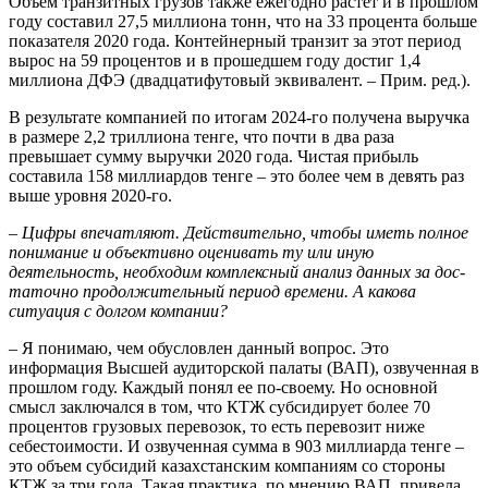
Объем транзитных грузов также ежегодно растет и в прошлом
году составил 27,5 миллиона тонн, что на 33 процента больше
показателя 2020 года. Контейнерный транзит за этот период
вырос на 59 процентов и в прошедшем году достиг 1,4
миллиона ДФЭ (двадцатифутовый эквивалент. – Прим. ред.).
В результате компанией по итогам 2024-го получена выручка
в размере 2,2 триллиона тенге, что почти в два раза
превышает сумму выручки 2020 года. Чистая прибыль
составила 158 миллиар­дов тенге – это более чем в девять раз
выше уровня 2020-го.
– Цифры впечатляют. Действительно, чтобы иметь полное
понимание и объективно оценивать ту или иную
деятельность, необходим комп­лексный анализ данных за дос­
таточно продолжительный период времени. А какова
ситуация с долгом компании?
– Я понимаю, чем обусловлен данный вопрос. Это
информация Высшей аудиторской палаты (ВАП), озвученная в
прошлом году. Каждый понял ее по-свое­му. Но основной
смысл заключался в том, что КТЖ субсидирует более 70
процентов грузовых перевозок, то есть перевозит ниже
себестоимости. И озвученная сумма в 903 миллиарда тенге –
это объем субсидий казахстанским компаниям со стороны
КТЖ за три года. Такая практика, по мнению ВАП, привела