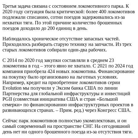
Третья задача связана с состоя­нием локомотивного парка. К
2020 году ситуация была критической: более 400 локомотивов
подлежали списанию, сотни поездов задерживались из-за
нехватки тяги. По этой причине количество брошенных
поездов доходило до 200 единиц в день.
Наблюдалось хроническое отсутствие запасных частей.
Приходилось разбирать старую технику на запчасти. Из трех
старых локомотивов собирали один-два рабочих.
С 2014 по 2020 год закупки сос­тавляли в среднем 23
локомотива в год – этого явно не хватало. С 2021 по 2024 год
компания приобрела 424 новых локомотива. Финансирование
на покупку было организовано на льготных условиях.
Например, кредит на приобретение локомотивов серии
Evolution мы получили у Эксим банка США по линии
Партнерства для глобальной инфраструктуры и инвестиций
PGII (совместная инициа­тива США и стран «Большой
семерки» по финансированию инфраструктурных проектов в
развивающихся странах. – Прим. ред.) через Конгресс США.
Сейчас парк локомотивов полностью укомплектован, и он
самый современный на пространстве СНГ. На сегодняшний
день нет ни одного брошенного поезда из-за отсутствия тяги.