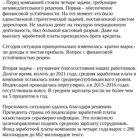
– Перед компанией стояли четыре задачи, требующие
незамедлительного решения. Первая – обеспечение
финансовой устойчивости. На тот момент это было
единственной стратегической задачей, поставленной советом
директоров. Не хватало денег на текущую операционную
деятельность, был большой кассовый разрыв. Даже на
выплату заработной платы приходилось брать кредиты.
Сегодня ситуация принципиально изменилась: кратно вырос­
ли доходы и чистая прибыль. Вопрос с финансовой
устойчивостью решен.
Вторая задача – улучшение благосостояния наших работников.
Долгое время, вплоть до 2021 года, средняя заработная плата в
компании оставалась ниже среднереспубликанского уровня.
Индексация проводилась нерегулярно, а в 2015–2016 годах
отсутствовала вовсе. В среднем зарплаты росли не более чем
на 5 процентов в год.
Переломить ситуацию удалось благодаря решению
Президента страны об индексации заработной платы
казахстанцев соразмерно инфляции. Это поз­волило
целенаправленно поднять среднюю зарплату сотрудников.
Фонд заработной платы компании за четыре года вырос с 286
миллиардов до 662 миллиар­дов тенге.