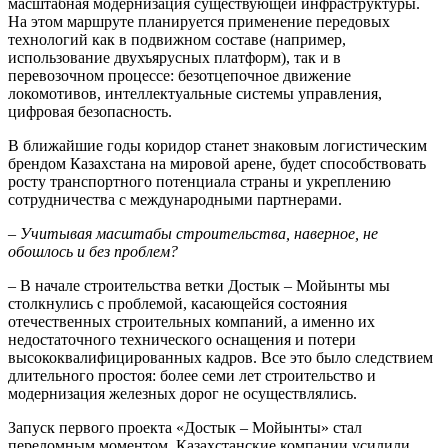
масштабная модернизация существующей инфраструктуры.
На этом марш­руте планируется применение передовых
технологий как в подвижном составе (например,
использование двухъярусных платформ), так и в
перевозочном процессе: безотцепочное движение
локомотивов, интеллектуальные системы управления,
цифровая безопасность.
В ближайшие годы коридор станет знаковым логистическим
брендом Казахстана на мировой арене, будет способствовать
рос­ту транспортного потенциала страны и укреплению
сотрудничества с международными партнерами.
– Учитывая масштабы строи­тельства, наверное, не
обошлось и без проблем?
– В начале строительства ветки Достык – Мойынты мы
столкнулись с проблемой, касающейся состояния
отечественных строи­тельных компаний, а именно их
недостаточного технического оснащения и потери
высококвалифицированных кадров. Все это было следствием
длительного простоя: более семи лет строительство и
модернизация железных дорог не осуществлялись.
Запуск первого проекта «Дос­тык – Мойынты» стал
переломным моментом. Казахстанские компании усилили