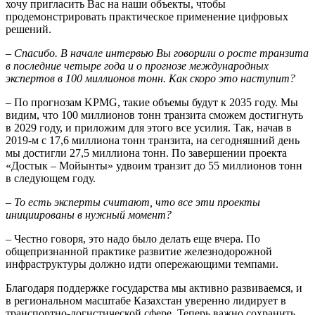
хочу приг­ласить Вас на наши объекты, чтобы
продемонстрировать практическое применение цифровых
решений.
– Спасибо. В начале интервью Вы говорили о росте транзита
в последние четыре года и о прогнозе международных
экспертов в 100 миллионов тонн. Как скоро это наступит?
– По прогнозам KPMG, такие объемы будут к 2035 году. Мы
видим, что 100 миллионов тонн транзита сможем достигнуть
в 2029 году, и приложим для этого все усилия. Так, начав в
2019-м с 17,6 миллиона тонн транзита, на сегодняшний день
мы достигли 27,5 миллиона тонн. По завершении проекта
«Достык – Мойынты» удвоим транзит до 55 миллионов тонн
в следующем году.
– То есть эксперты считают, что все эти проекты
инициированы в нужный момент?
– Честно говоря, это надо было делать еще вчера. По
общепризнанной практике развитие железнодорожной
инфраструктуры должно идти опережающими темпами.
Благодаря поддержке государства мы активно развиваемся, и
в региональном масштабе Казахстан уверенно лидирует в
транспортно-логистической сфере. Теперь важно сохранить