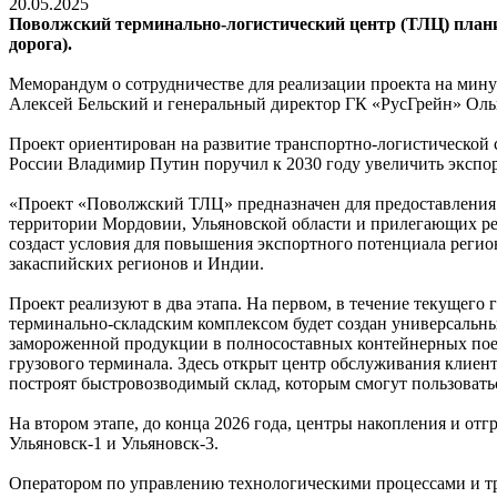
20.05.2025
Поволжский терминально-­логистический центр (ТЛЦ) плани
дорога).
Меморандум о сотрудничестве для реали­зации проекта на ми
Алексей Бельский и генеральный директор ГК «РусГрейн» Ол
Проект ориентирован на развитие транспортно-логистической с
России Владимир Путин поручил к 2030 году увеличить экспор
«Проект «Поволжский ТЛЦ» предназначен для предоставления 
территории Мордовии, Ульяновской области и прилегающих ре
создаст условия для повышения экспортного потенциала регио
закаспийских регионов и Индии.
Проект реализуют в два этапа. На первом, в течение текущег
терминально-складским комплексом будет создан универсальны
замороженной продукции в полносоставных контейнерных поезд
грузового терминала. Здесь открыт центр обслуживания клиен
построят быстровозводимый склад, которым смогут пользовать
На втором этапе, до конца 2026 года, центры накопления и от
Ульяновск-1 и Ульяновск-3.
Оператором по управлению технологическими процессами и тр