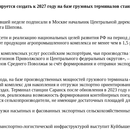
руется создать к 2027 году на базе грузовых терминалов ст
нувшей неделе подписали в Москве начальник Центральной дире
ьга Шипова.
ети и реализацию национальных целей развития РФ на период до
т продукции агропромышленного комплекса не менее чем в 1,5 р
комплексных услуг российским экспортёрам, чьи производства
гионов Приволжского и Центрального федеральных округов», –
нов Среднего Поволжья за счёт формирования и отправки экспо
о года, на базе производственных мощностей грузового термина
й комплекс для накопления и отгрузки экспортно ориентирован
ах. Терминал станции Саранск после обновления в 2023 году н
тов, реализована возможность формирования контейнерных поезд
ся сельхозпроизводители, не имеющие достаточных площадей дл
грузки насыпных и фасованных экспортных сельскохозяйственных
анспортно-­логистической инфраструк­турой выступит Куйбыше