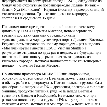
перегружаются на регулярные поезда FESCO, следующие из
Чэнду через сухопутные погранпереходы Эрлянь (Китай) –
Замын-Ууд (Монголия) – Наушки (Россия) и далее до станций
столичного региона. Транзитное время по маршруту
составляет в среднем от 35 дней.
По словам вице-президента по линейно-логистическому
дивизиону FESCO Германа Маслова, новый сервис по
времени доставки сравним с традиционным
мультимодальным маршрутом через порты Дальнего Востока.
Регулярность отправок по новому маршруту – раз в неделю.
«Мы планируем вывести FESCO Vietnam Shuttle на
регулярные отправки до двух раз в неделю, а в будущем при
позитивной конъюнктуре рынка начать отправлять из
ключевых городов Вьетнама полносоставные контейнерные
поезда», – отметил Герман Маслов.
По мнению профессора МГИМО Юлии Зворыкиной,
основной грузовой базой из Вьетнама может стать текстиль
и обувь, рыба и морепродукты. Потенциальная грузовая база
для обратной загрузки из РФ – древесина, электро- и силовые
машины, продукты питания, руда. «На западе Вьетнам
граничит с Лао­сом и Камбоджей. Не исключено, что при
развитии нового сервиса грузы из РФ могут доставляться
транзитом через Вьетнам и в эти страны», – поясняет Юлия