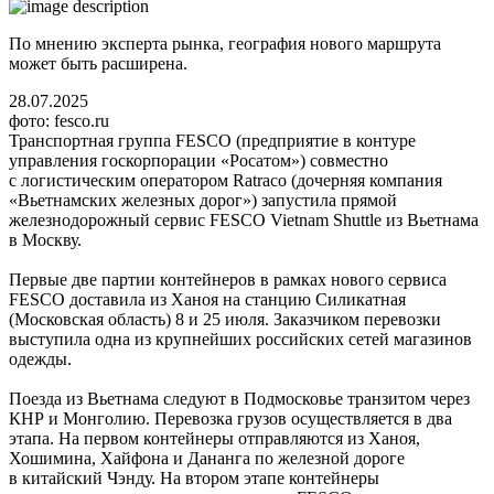
По мнению эксперта рынка, география нового маршрута
может быть расширена.
28.07.2025
фото: fesco.ru
Транспортная группа FESCO (предприятие в контуре
управления госкорпорации «Росатом») совместно
с логистическим оператором Ratraco (дочерняя компания
«Вьетнамских железных дорог») запустила прямой
железнодорожный сервис FESCO Vietnam Shuttle из Вьетнама
в Москву.
Первые две партии контейнеров в рамках нового сервиса
FESCO доставила из Ханоя на станцию Силикатная
(Московская область) 8 и 25 июля. Заказчиком перевозки
выступила одна из крупнейших российских сетей магазинов
одежды.
Поезда из Вьетнама следуют в Подмосковье транзитом через
КНР и Монголию. Перевозка грузов осуществляется в два
этапа. На первом контейнеры отправляются из Ханоя,
Хошимина, Хайфона и Дананга по железной дороге
в китайский Чэнду. На втором этапе контейнеры