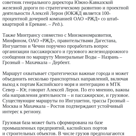
советник генерального директора Южно-Кавказской
железной дороги по стратегическому развитию и проектной
деятельности Алексей Лерон (ЮКЖД является 100-
процентной дочерней компанией ОАО «РЖД» со штаб-
квартирой в Ереване. –
Ред.
).
Также Минтрансу совместно с Минэкономразвития,
Минфином, ОАО «РЖД», правительствами Дагестана,
Ингушетии и Чечни поручено проработать вопрос
организации пассажирского и грузового железнодорожного
сообщения по маршруту Минеральные Воды – Назрань –
Грозный – Махачкала – Дербент.
Маршрут охватывает стратегически важные ­города и может
объединить несколько транспортных направлений, включая
выход к портам Каспийского моря и интеграцию в МТК
Север – Юг, говорит Алексей Лерон. По его мнению, важны
оба направления деятельности – и пассажирское, и грузовое.
Существующие маршруты по Ингушетии, трассы Грозный –
Москва и Махачкала – Ростов подтверждают устойчивый
интерес к региону.
Грузовая база может быть сформирована на базе
промышленных предприятий, ­каспийских портов
и строительных объектов. В числе грузов предполагаются