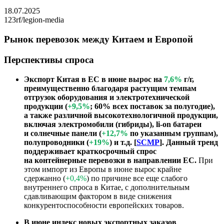
18.07.2025
123rf/legion-media
Рынок перевозок между Китаем и Европой
Перспективы спроса
Экспорт Китая в ЕС в июне вырос на
7,6%
г/г,
преимущественно благодаря растущим темпам
отгрузок оборудования и электротехнической
продукции (
+9,5%
; 60% всех поставок за полугодие),
а также различной высокотехнологичной продукции,
включая электромобили (гибриды), li-on батареи
и солнечные панели (
+12,7%
по указанным группам),
полупроводники (
+19%
) и т.д. [
SCMP
]. Данный тренд
поддерживает краткосрочный спрос
на контейнерные перевозки в направлении ЕС.
При
этом импорт из Европы в июне вырос крайне
сдержанно (
+0,4%
) по причине все еще слабого
внутреннего спроса в Китае, с дополнительным
сдавливающим фактором в виде снижения
конкурентоспособности европейских товаров.
В июне индекс новых экспортных заказов