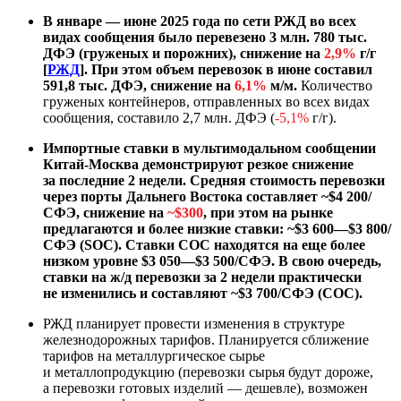
В январе — июне 2025 года по сети РЖД во всех
видах сообщения было перевезено 3 млн. 780 тыс.
ДФЭ (груженых и порожних), снижение на
2,9%
г/г
[
РЖД
]. При этом объем перевозок в июне составил
591,8 тыс. ДФЭ, снижение на
6,1%
м/м.
Количество
груженых контейнеров, отправленных во всех видах
сообщения, составило 2,7 млн. ДФЭ (
-5,1%
г/г).
Импортные ставки в мультимодальном сообщении
Китай-Москва демонстрируют резкое снижение
за последние 2 недели. Средняя стоимость перевозки
через порты Дальнего Востока составляет ~$4 200/
СФЭ, снижение на
~$300
, при этом на рынке
предлагаются и более низкие ставки: ~$3 600—$3 800/
СФЭ (SOC). Ставки COC находятся на еще более
низком уровне $3 050—$3 500/СФЭ. В свою очередь,
ставки на ж/д перевозки за 2 недели практически
не изменились и составляют ~$3 700/СФЭ (COC).
РЖД планирует провести изменения в структуре
железнодорожных тарифов. Планируется сближение
тарифов на металлургическое сырье
и металлопродукцию (перевозки сырья будут дороже,
а перевозки готовых изделий — дешевле), возможен