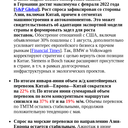
в Германии достиг максимума с февраля 2022 года
[
S&P Globa
l
]. Рост спроса зафиксирован со стороны
Азии, включая Китай, причем в сегментах
машиностроения и автокомпонентов. Это может
свидетельствовать об адаптации экспортной модели
страны и формировать задел для роста
поставок.
Обострение отношений с США, включая
объявленные 30% пошлины с 1 августа, дополнительно
усиливает интерес европейского бизнеса к прочим
рынкам [
Financial Times
]. Так, BMW и Volkswagen
корректируют стратегии с целью вернуть свои позиции
в Китае. Siemens и Bosch также расширяют присутствие
в стране, в т.ч. в рамках долгосрочных
инфраструктурных и экологических проектов.
По итогам января-июня объем ж/д контейнерных
перевозок Китай—Европа—Китай сократился
на
22%
г/г. По итогам июня суммарный объем
перевозок по всем конкурентным маршрутам
снизился на
37%
г/г и на
19%
м/м.
Объемы перевозок
по ТМТМ остались стабильными, продолжив
положительную тенденцию с мая.
Спрос на морские перевозки по направлению Азия-
Европа остается стабильным.
Ажиотаж в июне