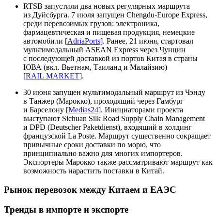
RTSB запустили два новых регулярных маршрута
из Дуйсбурга. 7 июля запущен Chengdu-Europe Express,
среди перевозимых грузов: электроника,
фармацевтическая и пищевая продукция, немецкие
автомобили [
AdriaPorts
]
. Ранее, 21 июня, стартовал
мультимодальный ASEAN Express через Чунцин
с последующей доставкой из портов Китая в страны
ЮВА (вкл. Вьетнам, Таиланд и Малайзию)
[
RAIL MARKET
].
30 июня запущен мультимодальный маршрут из Чэнду
в Танжер (Марокко), проходящий через Гамбург
и Барселону [
Medias24
]. Инициаторами проекта
выступают Sichuan Silk Road Supply Chain Management
и DPD (Deutscher Paketdienst), входящий в холдинг
французской La Poste. Маршрут существенно сокращает
привычные сроки доставки по морю, что
принципиально важно для многих импортеров.
Экспортеры Марокко также рассматривают маршрут как
возможность нарастить поставки в Китай.
Рынок перевозок между Китаем и ЕАЭС
Тренды в импорте и экспорте