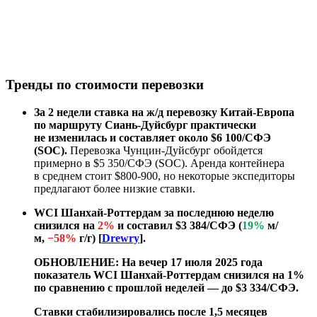
Тренды по стоимости перевозки
За 2 недели ставка на ж/д перевозку Китай-Европа
по маршруту Сиань-Дуйсбург практически
не изменилась и составляет около $6 100/СФЭ
(SOC).
Перевозка Чунцин-Дуйсбург обойдется
примерно в $5 350/СФЭ (SOC). Аренда контейнера
в среднем стоит $800-900, но некоторые экспедиторы
предлагают более низкие ставки.
WCI Шанхай-Роттердам за последнюю неделю
снизился на
2%
и составил $3 384/СФЭ (
19%
м/
м,
−58%
г/г) [
Drewry
].
ОБНОВЛЕНИЕ: На вечер 17 июля 2025 года
показатель WCI Шанхай-Роттердам снизился на 1%
по сравнению с прошлой неделей — до $3 334/СФЭ.
Ставки стабилизировались после 1,5 месяцев