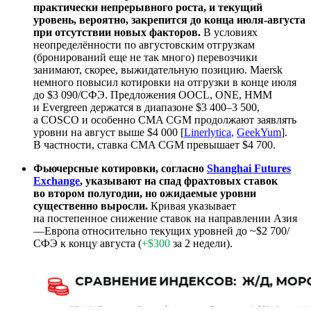
практически непрерывного роста, и текущий
уровень, вероятно, закрепится до конца июля-августа
при отсутствии новых факторов.
В условиях
неопределённости по августовским отгрузкам
(бронирований еще не так много) перевозчики
занимают, скорее, выжидательную позицию. Maersk
немного повысил котировки на отгрузки в конце июля
до $3 090/СФЭ. Предложения OOCL, ONE, HMM
и Evergreen держатся в диапазоне $3 400–3 500,
а COSCO и особенно CMA CGM продолжают заявлять
уровни на август выше $4 000 [
Linerlytica
,
GeekYum
].
В частности, ставка CMA CGM превышает $4 700.
Фьючерсные котировки, согласно
Shanghai Futures
Exchange
, указывают на спад фрахтовых ставок
во втором полугодии, но ожидаемые уровни
существенно выросли.
Кривая указывает
на постепенное снижение ставок на направлении Азия
—Европа относительно текущих уровней до ~$2 700/
СФЭ к концу августа (
+$300
за 2 недели).