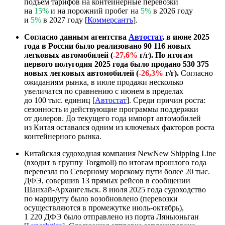
подъем тарифов на контейнерные перевозки
на
15%
и на порожний пробег на
5%
в 2026 году
и
5%
в 2027 году [
Коммерсантъ
].
Согласно данным агентства
Автостат
, в июне 2025
года в России было реализовано 90 116 новых
легковых автомобилей (
-27,6%
г/г). По итогам
первого полугодия 2025 года было продано 530 375
новых легковых автомобилей (
-26,3%
г/г).
Согласно
ожиданиям рынка, в июле продажи несколько
увеличатся по сравнению с июнем в пределах
до 100 тыс. единиц [
Автостат
]. Среди причин роста:
сезонность и действующие программы поддержки
от дилеров. До текущего года импорт автомобилей
из Китая оставался одним из ключевых факторов роста
контейнерного рынка.
Китайская судоходная компания NewNew Shipping Line
(входит в группу Torgmoll) по итогам прошлого года
перевезла по Северному морскому пути более 20 тыс.
ДФЭ, совершив 13 прямых рейсов в сообщении
Шанхай-Архангельск. 8 июля 2025 года судоходство
по маршруту было возобновлено (перевозки
осуществляются в промежутке июль-октябрь),
1 220 ДФЭ было отправлено из порта Ляньюньган