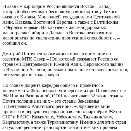
«Главным коридором России является Восток – Запад,
который обеспечивает бесшовную связь портов у Тихого
океана с Китаем, Монголией, государствами Центральной
Азии, Кавказа, Восточной Европы, а также с Балтийским
и Чёрным морями. На ключевых железнодорожных
магистралях Сибири и Дальнего Востока реализуются
мероприятия по увеличению пропускной способности», –
сообщил он.
Дмитрий Патрушев также акцентировал внимание на
развитии МТК Север – Юг, который связывает Россию со
странами Центральной и Южной Азии, Персидского залива
и Восточной Африки, он может быть полезен ряду государств,
не имеющих выхода к морю.
По словам доцента кафедры общего и проектного
менеджмента Финансового университета при Правительстве
РФ Ирины Разинкиной, ООН насчитывает 32 такие страны.
Почти половина из них – это страны Закавказья
и Центрально-Азиатского региона. «Обращение вице-
премьера в первую очередь направлено к партнёрам РФ по
СНГ и ЕАЭС: Казахстану, Узбекистану, Таджикистану,
Кыргызстану, а также Туркменистану. Именно для этих стран
актуально решение транспортно-логистических проблем