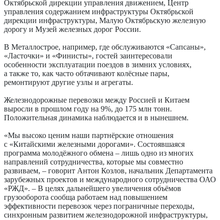
Октябрьской дирекции управления движением, Центр
управления содержанием инфраструктуры Октябрьской
дирекции инфраструктуры, Малую Октябрьскую железную
дорогу и Музей железных дорог России.
В Металлострое, например, где обслуживаются «Сапсаны»,
«Ласточки» и «Финисты», гостей заинтересовали
особенности эксплуатации поездов в зимних условиях,
а также то, как часто обтачивают колёсные пары,
ремонтируют другие узлы и агрегаты.
Железнодорожные перевозки между Россией и Китаем
выросли в прошлом году на 9%, до 175 млн тонн.
Положительная динамика наблюдается и в нынешнем.
«Мы высоко ценим наши партнёрские отношения
с «Китайскими железными дорогами». Состоявшаяся
программа молодёжного обмена – лишь одно из многих
направлений сотрудничества, которые мы совместно
развиваем, – говорит Антон Козлов, начальник Департамента
зарубежных проектов и международного сотрудничества ОАО
«РЖД». – В целях дальнейшего увеличения объёмов
грузооборота сообща работаем над повышением
эффективности перевозок через пограничные переходы,
синхронным развитием железнодорожной инфраструктуры,