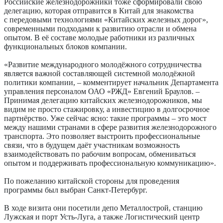
Российские железнодорожники тоже сформировали свою
делегацию, которая отправится в Китай для знакомства
с передовыми технологиями «Китайских железных дорог»,
современными подходами к развитию отрасли и обмена
опытом. В её составе молодые работники из различных
функциональных блоков компании.
«Развитие международного молодёжного сотрудничества
является важной составляющей системной молодёжной
политики компании, – комментирует начальник Департамента
управления персоналом ОАО «РЖД» Евгений Браулов. –
Принимая делегацию китайских железнодорожников, мы
видим не просто стажировку, а инвестицию в долгосрочное
партнёрство. Уже сейчас ясно: такие программы – это мост
между нашими странами в сфере развития железнодорожного
транспорта. Это позволяет выстроить профессиональные
связи, что в будущем даёт участникам возможность
взаимодействовать по рабочим вопросам, обмениваться
опытом и поддерживать профессиональную коммуникацию».
По пожеланию китайской стороны для проведения
программы был выбран Санкт-Петербург.
В ходе визита они посетили депо Металлострой, станцию
Лужская и порт Усть-Луга, а также Логистический центр