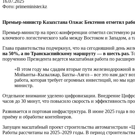
16.07.2025
Фото: primeminister.kz
Премьер-министр Казахстана Олжас Бектенов отметил рабо
Премьер-министр на пресс-конференции отметил системную раб
ключевого логистического хаба между Востоком и Западом, а
Глава правительства подчеркнул, что на сегодняшний день же
на 50%, а по Транскаспийскому маршруту — в шесть раз.
То
поручению Президента ведется масштабная работа по расшире
«В этом году мы сдадим вторые пути железнодорожной в
Мойынты–Кызылжар, Бахты–Аягоз – все это нам даст воз
работа, которая требует огромных инвестиций, но мы ид
министр.
Отдельное внимание уделено цифровизации. Внедрение Цифров
часов до 30 минут, что повысило скорость и эффективность пр
Развивается и портовая инфраструктура. В июне 2025 года в 
приёму и обработке контейнеров.
Запущен масштабный проект строительства автомагистрали «Ц
Работы рассчитаны на 2025–2029 годы. В период строительства