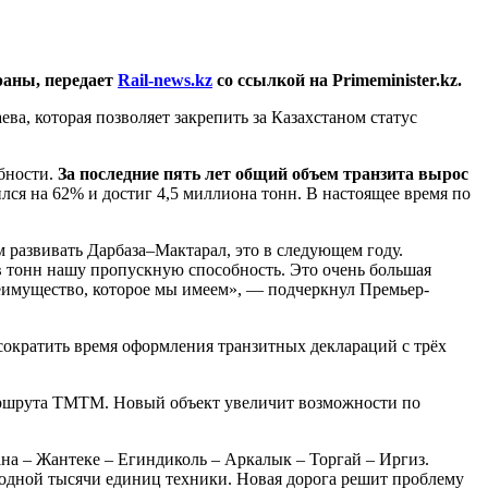
раны, передает
Rail-news.kz
со ссылкой на Primeminister.kz.
, которая позволяет закрепить за Казахстаном статус
обности.
За последние пять лет общий объем транзита вырос
лся на 62% и достиг 4,5 миллиона тонн. В настоящее время по
развивать Дарбаза–Мактарал, это в следующем году.
 тонн нашу пропускную способность. Это очень большая
реимущество, которое мы имеем», — подчеркнул Премьер-
ократить время оформления транзитных деклараций с трёх
маршрута ТМТМ. Новый объект увеличит возможности по
а – Жантеке – Егиндиколь – Аркалык – Торгай – Иргиз.
е одной тысячи единиц техники. Новая дорога решит проблему