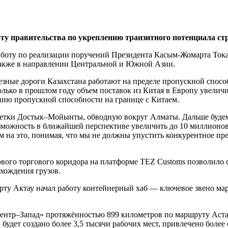
ту правительства по укреплению транзитного потенциала ст
оту по реализации поручений Президента Касым-Жомарта Токаева
 также в направлении Центральной и Южной Азии.
лезные дороги Казахстана работают на пределе пропускной спос
лько в прошлом году объем поставок из Китая в Европу увеличи
нию пропускной способности на границе с Китаем.
етки Достык–Мойынты, обводную вокруг Алматы. Дальше будем 
можность в ближайшей перспективе увеличить до 10 миллионов
ем на это, понимая, что мы не должны упустить конкурентное п
ого торгового коридора на платформе TEZ Customs позволило с
охождения грузов.
порту Актау начал работу контейнерный хаб — ключевое звено 
ентр–Запад» протяжённостью 899 километров по маршруту Астан
 будет создано более 3,5 тысячи рабочих мест, привлечено боле