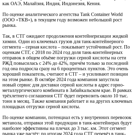
как ОАЭ, Малайзия, Индия, Индонезия, Кения.
По оценке аналитического агентства Tank Container World
(ООО «ТКВ»), в текущем году возможен небольшой рост
рынка.
Так, в СТГ ожидают продолжения контейнеризации жидкой
химии. Один из ключевых грузов для танк-контейнерного
сегмента – серная кислота – показывает устойчивый рост. По
оценкам СТГ, с 2018 по 2024 год доля танк-контейнерных
отправок в общем объёме погрузки серной кислоты на сети
РЖД повысилась с 24% до 42%, причём только за последний
год она подросла сразу на 6 процентных пунктов. Это очень
хороший показатель, считают в СТГ – и усиливают позиции
на этом рынке. В октябре 2024 года компания запустила
новый сервис для доставки серной кислоты в адрес горно-
металлургического комбината в Забайкальском крае. В рамках
трёхлетнего соглашения СТГ будет перевозить около 10 тыс.
тонн в месяц. Также компания работает и на других ключевых
площадках отгрузки серной кислоты.
По оценке компании, потенциал есть у внутренних перевозок
метанола, отправки этой продукции в танк-контейнерах будут
наиболее эффективны на плечах до 3 тыс. км. Этот сегмент
рынка уже растёт: по итогам 2024 года СТГ перевёз в танк-