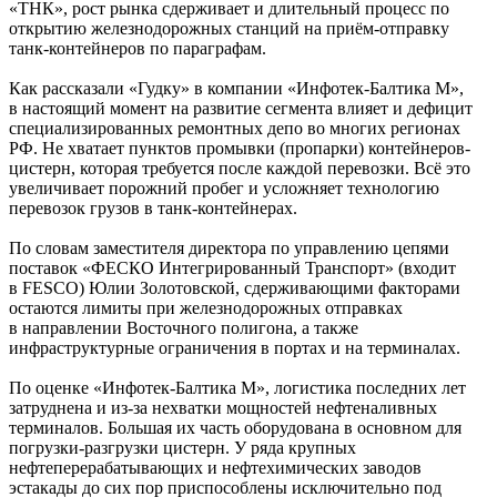
«ТНК», рост рынка сдерживает и длительный процесс по
открытию железнодорожных станций на приём-отправку
танк-контейнеров по параграфам.
Как рассказали «Гудку» в компании «Инфотек-Балтика М»,
в настоящий момент на развитие сегмента влияет и дефицит
специализированных ремонтных депо во многих регионах
РФ. Не хватает пунктов промывки (пропарки) контейнеров-
цистерн, которая требуется после каждой перевозки. Всё это
увеличивает порожний пробег и усложняет технологию
перево­зок грузов в танк-контейнерах.
По словам заместителя директора по управлению цепями
поставок «ФЕСКО Интегрированный Транспорт» (входит
в FESCO) Юлии Золотовской, сдерживающими факторами
остаются лимиты при железнодорожных отправках
в направлении Восточного полигона, а также
инфраструктурные ограничения в портах и на терминалах.
По оценке «Инфотек-Балтика М», логистика последних лет
затруднена и из-за нехватки мощностей нефтеналивных
терминалов. Большая их часть оборудована в основном для
погрузки-разгрузки цистерн. У ряда крупных
нефтеперерабатывающих и нефтехимических заводов
эстакады до сих пор приспособлены исключительно под