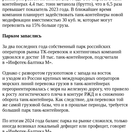
контейнерах 4,4 тыс. тонн метанола (брутто), что в 6,5 раза
превышает показатель 2023 года. В ближайшее время
компания планирует ­задействовать танк-контейнеры новой
модификации вместимостью 30 куб. м, которые могут
перевозить на 15% больше груза.
Парком запаслись
За два последних года собственный парк российских
операторов рынка ТК-перевозок и кэптинговых компаний
удвоился и достиг 18 тыс. танк-контейнеров, подсчитали
в «Инфотек-Балтика М».
Однако с разворотом грузопотоков с запада на восток
и уходом из России крупных международных операторов
морских линий перевозка грузов в танк-контейнерах
переориентировалась с моря на железную дорогу, что привело
к росту логистического плеча в контуре РЖД и к снижению
оборота танк-контейнера. Как следствие, для перевозки той
же самой ­грузовой базы, что и в прошлые периоды, требуется
больший парк танк-контейнеров.
По итогам 2024 года баланс парка на рынке сложился, только
иногда возникал локальный дефицит или профицит, говорят
в «Инфотек-Балтика М».