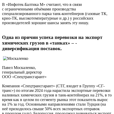
В «Инфотек-Балтика М» считают, что в связи
с ограниченными объёмами производства
специализированного парка танк-контейнеров (газовые ТК,
крио-ТК, высокотемпературные и др.) у российских
производителей хорошие шансы занять эту нишу.
Одна из ­причин успеха перевозки на экспорт
химических грузов в «танках» – ­
диверсификация поставок.
Павел Москаленко,
генеральный ­директор
ООО «Спецтранс­­гарант»
Компания «Спецтрансгарант» (СТГ, входит в Группу ­«СГ-
транс») по итогам 2024 года нарастила экспортные перевозки
наливных химических грузов в танк-контейнерах на 21%, в то
время как в целом по сегменту рынка этот показатель вырос
на 1% за год. Основными направлениями стали Турция (на
неё приходилось свыше 50% всех экспортных отправок
в прошлом году), Белоруссия, продолжил развиваться экспорт