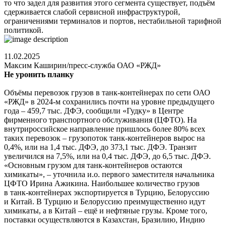
то что задел для развития этого сегмента существует, подъём
сдерживается слабой сервисной инфраструктурой,
ограничениями терминалов и портов, нестабильной тарифной
политикой.
11.02.2025
Максим Каширин/пресс-служба ОАО «РЖД»
Не уронить планку
Объёмы перевозок грузов в танк-контейнерах по сети ОАО
«РЖД» в 2024-м сохранились почти на уровне предыдущего
года – 459,7 тыс. ДФЭ, сообщили «Гудку» в Центре
фирменного транспортного обслуживания (ЦФТО). На
внутрироссийское направление пришлось более 80% всех
таких перево­зок – грузопоток танк-контейнеров вырос на
0,4%, или на 1,4 тыс. ДФЭ, до 373,1 тыс. ДФЭ. Транзит
увеличился на 7,5%, или на 0,4 тыс. ДФЭ, до 6,5 тыс. ДФЭ.
«Основным грузом для танк-контейнеров остаются
химикаты», – уточнила и.о. первого заместителя начальника
ЦФТО Ирина Ажикина. Наибольшее количество грузов
в танк-контейнерах экспортируется в Турцию, Белоруссию
и Китай. В Турцию и Белоруссию преимущественно идут
химикаты, а в Китай – ещё и нефтяные грузы. Кроме того,
поставки осуществляются в Казахстан, Бразилию, Индию