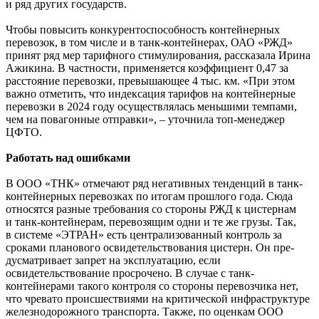
и ряд других государств.
Чтобы повысить конкурентоспособность контейнерных
перевозок, в том числе и в танк-контейнерах, ОАО «РЖД»
принят ряд мер тарифного стимулирования, рассказала Ирина
Ажикина. В частности, применяется коэффициент 0,47 за
расстояние перевозки, превышающее 4 тыс. км. «При этом
важно отметить, что индексация тарифов на контейнерные
перевозки в 2024 году осуществлялась меньшими темпами,
чем на повагонные отправки», – уточнила топ-менеджер
ЦФТО.
Работать над ошибками
В ООО «ТНК» отмечают ряд негативных тенденций в танк-
контейнерных перевозках по итогам прошлого года. Сюда
относятся разные требования со стороны РЖД к цистернам
и танк-контейнерам, перевозящим одни и те же грузы. Так,
в системе «ЭТРАН» есть централизованный контроль за
сроками планового освидетельствования цистерн. Он пре­
дусматривает запрет на эксплуатацию, если
освидетельствование просрочено. В случае с танк-
контейнерами такого контроля со стороны перевозчика нет,
что чревато происшествиями на критической инфраструктуре
железнодорожного транспорта. Также, по оценкам ООО