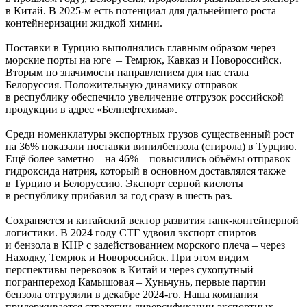
в Китай. В 2025-м есть потенциал для дальнейшего роста
контейнеризации жидкой химии.
Поставки в Турцию выполнялись главным образом через
морские порты на юге – Темрюк, Кавказ и Новороссийск.
Вторым по значимости направлением для нас стала
Белоруссия. Положительную динамику отправок
в республику обеспечило увеличение отгрузок российской
продукции в адрес «Белнефтехима».
Среди номенклатуры экспортных грузов существенный рост
на 36% показали поставки винилбензола (стирола) в Турцию.
Ещё более заметно – на 46% – повысились объёмы отправок
гидроксида натрия, который в основном доставлялся также
в Турцию и Белоруссию. Экспорт серной кислоты
в республику прибавил за год сразу в шесть раз.
Сохраняется и китайский вектор развития танк-контейнерной
логистики. В 2024 году СТГ удвоил экспорт спиртов
и бензола в КНР с задействованием морского плеча – через
Находку, Темрюк и Новороссийск. При этом видим
перспективы перевозок в Китай и через сухопутный
погранпереход Камышовая – Хуньчунь, первые партии
бензола отгрузили в декабре 2024-го. Наша компания
придерживается стратегии диверсификации экспортных