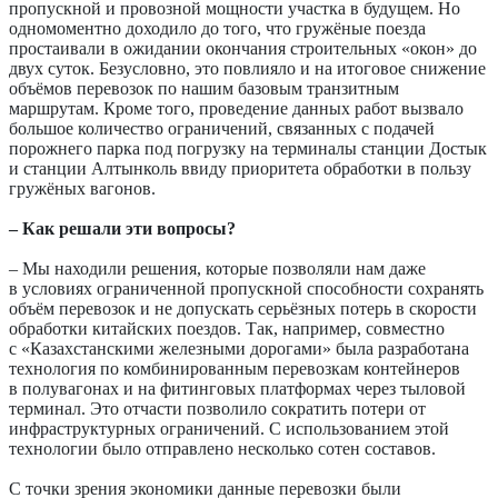
пропускной и провозной мощности участка в будущем. Но
одномоментно доходило до того, что гружёные поезда
простаивали в ожидании окончания строительных «окон» до
двух суток. Безусловно, это повлияло и на итоговое снижение
объёмов перевозок по нашим базовым транзитным
маршрутам. Кроме того, проведение данных работ вызвало
большое количество ограничений, связанных с подачей
порожнего парка под погрузку на терминалы станции Достык
и станции Алтынколь ввиду приоритета обработки в пользу
гружёных вагонов.
– Как решали эти вопросы?
– Мы находили решения, которые позволяли нам даже
в условиях ограниченной пропускной способности сохранять
объём перевозок и не допускать серьёзных потерь в скорости
обработки китайских поездов. Так, например, совместно
с «Казахстанскими железными дорогами» была разработана
технология по комбинированным перевозкам контейнеров
в полувагонах и на фитинговых платформах через тыловой
терминал. Это отчасти позволило сократить потери от
инфраструктурных ограничений. С использованием этой
технологии было отправлено несколько сотен составов.
С точки зрения экономики данные перевозки были