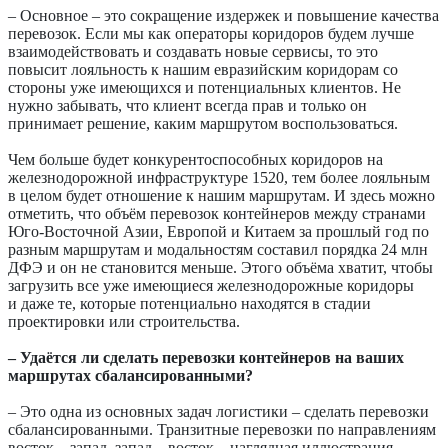
– Основное – это сокращение издержек и повышение качества
перево­зок. Если мы как операторы коридоров будем лучше
взаимодействовать и создавать новые сервисы, то это
повысит лояльность к нашим евразийским коридорам со
стороны уже имеющихся и потенциальных клиентов. Не
нужно забывать, что клиент всегда прав и только он
принимает решение, каким маршрутом воспользоваться.
Чем больше будет конкурентоспособных коридоров на
железнодорожной инфраструктуре 1520, тем более лояльным
в целом будет отношение к нашим маршрутам. И здесь можно
отметить, что объём перевозок контейнеров между странами
Юго-Восточной Азии, Европой и Китаем за прошлый год по
разным маршрутам и модальностям составил порядка 24 млн
ДФЭ и он не становится меньше. Этого объёма хватит, чтобы
загрузить все уже имеющиеся железнодорожные коридоры
и даже те, которые потенциально находятся в стадии
проектировки или строительства.
– Удаётся ли сделать перевозки контейнеров на ваших
маршрутах сбалансированными?
– Это одна из основных задач логистики – сделать перевозки
сбалансированными. Транзитные перевозки по направлениям
восток – запад, запад – восток – наглядная иллюстрация