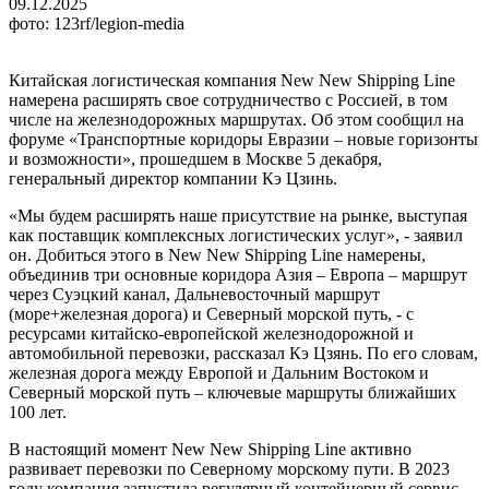
09.12.2025
фото: 123rf/legion-media
Китайская логистическая компания New New Shipping Line
намерена расширять свое сотрудничество с Россией, в том
числе на железнодорожных маршрутах. Об этом сообщил на
форуме «Транспортные коридоры Евразии – новые горизонты
и возможности», прошедшем в Москве 5 декабря,
генеральный директор компании Кэ Цзинь.
«Мы будем расширять наше присутствие на рынке, выступая
как поставщик комплексных логистических услуг», - заявил
он. Добиться этого в New New Shipping Line намерены,
объединив три основные коридора Азия – Европа – маршрут
через Суэцкий канал, Дальневосточный маршрут
(море+железная дорога) и Северный морской путь, - с
ресурсами китайско-европейской железнодорожной и
автомобильной перевозки, рассказал Кэ Цзянь. По его словам,
железная дорога между Европой и Дальним Востоком и
Северный морской путь – ключевые маршруты ближайших
100 лет.
В настоящий момент New New Shipping Line активно
развивает перевозки по Северному морскому пути. В 2023
году компания запустила регулярный контейнерный сервис