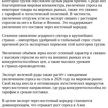
категорий грузов обусловлен целым рядом причин. Среди них
благоприятная мировая конъюнктура, увеличение спроса на
некоторые товары на мировых рынках, также это связано
с тарифной и логистической политикой. В частности,
увеличение отгрузок угля на экспорт связано с растущим
спросом на него в Китае и Японии. Это поддерживает
увеличение его поставок через восточный коридор.
Сезонное оживление аграрного сектора в крупнейших
странах – импортёрах удобрений и глобальный спрос стали
причиной роста экспортных перевозок этой категории грузов.
Увеличение объёмов зерна носит сезонный характер и связано
с высоким спросом на него на внешних рынках из-за
конкурентоспособных цен, а также высоких урожаев
в странах-производителях.
Экспорт железной руды также растёт с ожидаемым
увеличением спроса на сталь в 2026 году на мировом рынке.
Свой вклад внесла и оптимизация логистических маршрутов
через восточное направление, где руда конкурентоспособна по
тарифам и срокам поставки.
В целом экспорт через восточный коридор становится
доминирующим, что отражает рост спроса в Азии