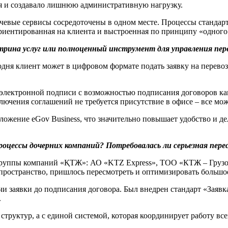
мя и создавало лишнюю административную нагрузку.
евые сервисы сосредоточены в одном месте. Процессы стандарт
ориентированная на клиента и выстроенная по принципу «одного
трина услуг или полноценный инструмент для управления пер
дня клиент может в цифровом формате подать заявку на перевоз
ектронной подписи с возможностью подписания договоров как д
лючения соглашений не требуется присутствие в офисе – все мо
ложение eGov Business, что значительно повышает удобство и д
процессы дочерних компаний? Потребовалась ли серьезная пер
 группы компаний «ҚТЖ»: АО «KTZ Express», ТОО «КТЖ – Грузо
пространство, пришлось пересмотреть и оптимизировать большо
 заявки до подписания договора. Был внедрен стандарт «Заявка
.
труктур, а с единой системой, которая координирует работу все