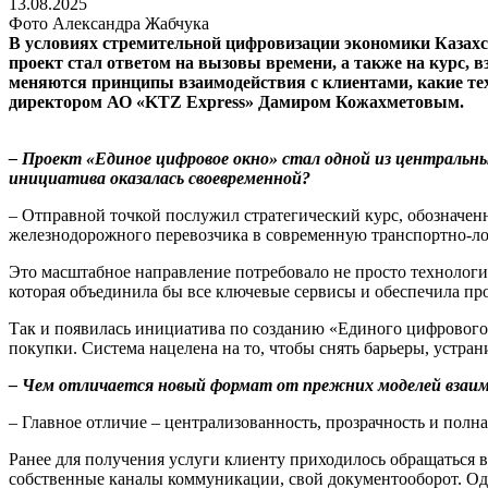
13.08.2025
Фото Александра Жабчука
В условиях стремительной цифровизации экономики Казахст
проект стал ответом на вызовы времени, а также на курс,
меняются принципы взаимодействия с клиентами, какие те
директором АО «KTZ Express» Дамиром Кожахметовым.
– Проект «Единое цифровое окно» стал одной из центральных
инициатива оказалась своевременной?
– Отправной точкой послужил стратегический курс, обозначе
железнодорожного перевозчика в современную транспортно-л
Это масштабное направление потребовало не просто технологи
которая объединила бы все ключевые сервисы и обеспечила п
Так и появилась инициатива по созданию «Единого цифрового 
покупки. Система нацелена на то, чтобы снять барьеры, устр
– Чем отличается новый формат от прежних моделей взаим
– Главное отличие – централизованность, прозрачность и полн
Ранее для получения услуги клиенту приходилось обращаться 
собственные каналы коммуникации, свой документооборот. Одни