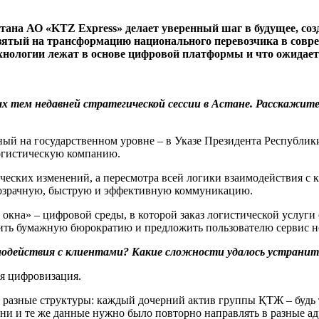
ана АО «KTZ Express» делает уверенный шаг в будущее, соз
 взятый на трансформацию национального перевозчика в сов
хнологии лежат в основе цифровой платформы и что ожидае
 тем недавней стратегической сессии в Астане. Расскажите, 
нный на государственном уровне – в Указе Президента Республ
огистическую компанию.
ческих изменений, а пересмотра всей логики взаимодействия с 
розрачную, быструю и эффективную коммуникацию.
окна» – цифровой среды, в которой заказ логистической услуги
анить бумажную бюрократию и предложить пользователю сервис н
одействия с клиентами? Какие сложности удалось устранит
ая цифровизация.
в разные структуры: каждый дочерний актив группы ҚТЖ – будь 
 и те же данные нужно было повторно направлять в разные адре