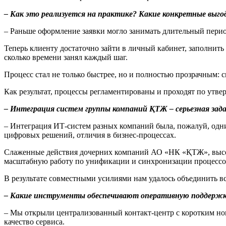
– Как это реализуется на практике? Какие конкретные выго
– Раньше оформление заявки могло занимать длительный перио
Теперь клиенту достаточно зайти в личный кабинет, заполнить 
сколько времени занял каждый шаг.
Процесс стал не только быстрее, но и полностью прозрачным: 
Как результат, процессы регламентированы и проходят по утв
– Интеграция систем группы компаний ҚТЖ – серьезная зад
– Интеграция ИТ-систем разных компаний была, пожалуй, одни
цифровых решений, отличия в бизнес-процессах.
Слаженные действия дочерних компаний АО «НК «ҚТЖ», высок
масштабную работу по унификации и синхронизации процессо
В результате совместными усилиями нам удалось объединить в
– Какие инструменты обеспечивают оперативную поддержк
– Мы открыли централизованный контакт-центр с коротким но
качество сервиса.