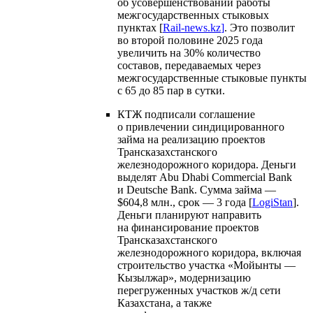
об усовершенствовании работы
межгосударственных стыковых
пунктах [
Rail-news.kz
]
. Это позволит
во второй половине 2025 года
увеличить на 30% количество
составов, передаваемых через
межгосударственные стыковые пункты
с 65 до 85 пар в сутки.
КТЖ подписали соглашение
о привлечении синдицированного
займа на реализацию проектов
Трансказахстанского
железнодорожного коридора. Деньги
выделят Abu Dhabi Commercial Bank
и Deutsche Bank. Сумма займа —
$604,8 млн., срок — 3 года [
LogiStan
].
Деньги планируют направить
на финансирование проектов
Трансказахстанского
железнодорожного коридора, включая
строительство участка «Мойынты —
Кызылжар», модернизацию
перегруженных участков ж/д сети
Казахстана, а также