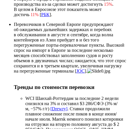
производства из-за сделки может достигнуть
15%
.
В целом в Евросоюзе этот показатель может
достичь
11%
[
РБК
].
Перевозчиков в Северной Европе предупреждают
об ожидаемых дальнейших задержках и перебоях
в обслуживании в августе и сентябре, когда волна
контейнеров из Азии прибудет в и без того
перегруженные порты-перевалочные пункты. Высокий
спрос на импорт в Европе за последние несколько
месяцев способствовал заполнению судов и росту
объемов в двузначных числах; ожидается, что этот спрос
сохранится и в третьем квартале, увеличивая нагрузку
на перегруженные терминалы [
JOC
].
Тренды по стоимости перевозки
WCI Шанхай-Роттердам за последние 2 недели
снизился на 3% и составил $3 286/СФЭ (3% м/
м, −57% г/г)
[
Drewry
]
. Ставки продолжили
плавное снижение после пиков в конце июня/
начале июля. Maersk немного понизил котировки
на отгрузки на вторую половину августа до $ 2