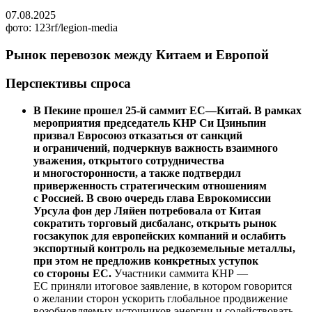
07.08.2025
фото: 123rf/legion-media
Рынок перевозок между Китаем и Европой
Перспективы спроса
В Пекине прошел 25-й саммит ЕС—Китай. В рамках
мероприятия председатель КНР Си Цзиньпин
призвал Евросоюз отказаться от санкций
и ограничений, подчеркнув важность взаимного
уважения, открытого сотрудничества
и многосторонности, а также подтвердил
приверженность стратегическим отношениям
с Россией. В свою очередь глава Еврокомиссии
Урсула фон дер Ляйен потребовала от Китая
сократить торговый дисбаланс, открыть рынок
госзакупок для европейских компаний и ослабить
экспортный контроль на редкоземельные металлы,
при этом не предложив конкретных уступок
со стороны ЕС.
Участники саммита КНР —
ЕС приняли итоговое заявление, в котором говорится
о желании сторон ускорить глобальное продвижение
возобновляемых источников энергии и содействовать