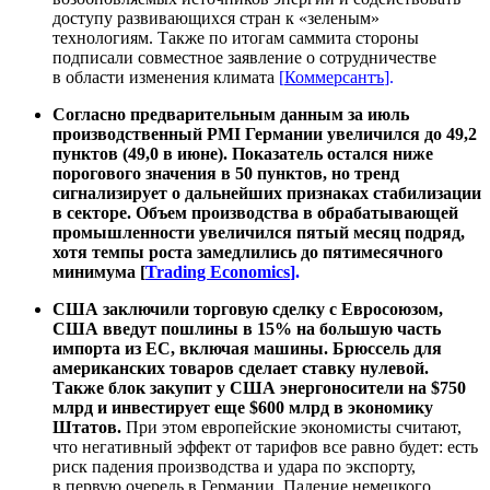
доступу развивающихся стран к «зеленым»
технологиям. Также по итогам саммита стороны
подписали совместное заявление о сотрудничестве
в области изменения климата
[
Коммерсантъ
].
Согласно предварительным данным за июль
производственный PMI Германии увеличился до 49,2
пунктов (49,0 в июне). Показатель остался ниже
порогового значения в 50 пунктов, но тренд
сигнализирует о дальнейших признаках стабилизации
в секторе. Объем производства в обрабатывающей
промышленности увеличился пятый месяц подряд,
хотя темпы роста замедлились до пятимесячного
минимума [
Trading Economics
].
США заключили торговую сделку с Евросоюзом,
США введут пошлины в 15% на большую часть
импорта из ЕС, включая машины. Брюссель для
американских товаров сделает ставку нулевой.
Также блок закупит у США энергоносители на $750
млрд и инвестирует еще $600 млрд в экономику
Штатов.
При этом европейские экономисты считают,
что негативный эффект от тарифов все равно будет: есть
риск падения производства и удара по экспорту,
в первую очередь в Германии. Падение немецкого