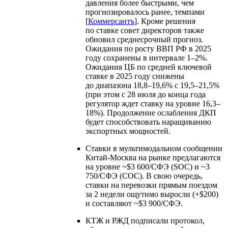
давления более быстрыми, чем
прогнозировалось ранее, темпами
[
Коммерсантъ
]. Кроме решения
по ставке совет директоров также
обновил среднесрочный прогноз.
Ожидания по росту ВВП РФ в 2025
году сохранены в интервале 1–2%.
Ожидания ЦБ по средней ключевой
ставке в 2025 году снижены
до диапазона 18,8–19,6% с 19,5–21,5%
(при этом с 28 июля до конца года
регулятор ждет ставку на уровне 16,3–
18%). Продолжение ослабления ДКП
будет способствовать наращиванию
экспортных мощностей.
Ставки в мультимодальном сообщении
Китай-Москва на рынке предлагаются
на уровне ~$3 600/СФЭ (SOC) и ~3
750/СФЭ (COC). В свою очередь,
ставки на перевозки прямым поездом
за 2 недели ощутимо выросли (+$200)
и составляют ~$3 900/СФЭ.
КТЖ и РЖД подписали протокол,