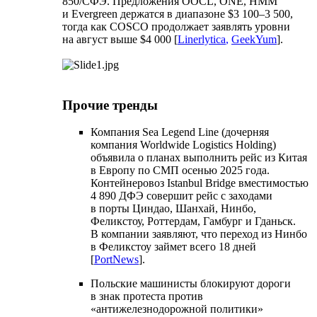
850/СФЭ. Предложения OOCL, ONE, HMM
и Evergreen держатся в диапазоне $3 100–3 500,
тогда как COSCO продолжает заявлять уровни
на август выше $4 000 [
Linerlytica
,
GeekYum
].
Прочие тренды
Компания Sea Legend Line (дочерняя
компания Worldwide Logistics Holding)
объявила о планах выполнить рейс из Китая
в Европу по СМП осенью 2025 года.
Контейнеровоз Istanbul Bridge вместимостью
4 890 ДФЭ совершит рейс с заходами
в порты Циндао, Шанхай, Нинбо,
Феликстоу, Роттердам, Гамбург и Гданьск.
В компании заявляют, что переход из Нинбо
в Феликстоу займет всего 18 дней
[
PortNews
].
Польские машинисты блокируют дороги
в знак протеста против
«антижелезнодорожной политики»