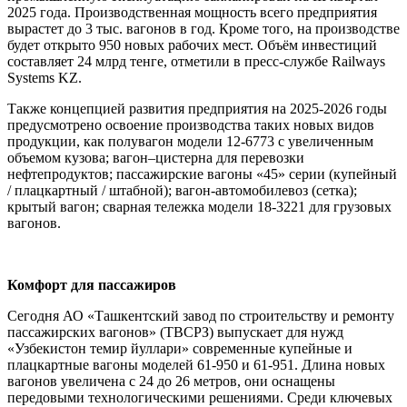
2025 года. Производственная мощность всего предприятия
вырастет до 3 тыс. вагонов в год. Кроме того, на производстве
будет открыто 950 новых рабочих мест. Объём инвестиций
составляет 24 млрд тенге, отметили в пресс-службе Railways
Systems KZ.
Также концепцией развития предприятия на 2025-2026 годы
предусмотрено освоение производства таких новых видов
продукции, как полувагон модели 12-6773 с увеличенным
объемом кузова; вагон–цистерна для перевозки
нефтепродуктов; пассажирские вагоны «45» серии (купейный
/ плацкартный / штабной); вагон-автомобилевоз (сетка);
крытый вагон; сварная тележка модели 18-3221 для грузовых
вагонов.
Комфорт для пассажиров
Сегодня АО «Ташкентский завод по строительству и ремонту
пассажирских вагонов» (ТВСРЗ) выпускает для нужд
«Узбекистон темир йуллари» современные купейные и
плацкартные вагоны моделей 61-950 и 61-951. Длина новых
вагонов увеличена с 24 до 26 метров, они оснащены
передовыми технологическими решениями. Среди ключевых