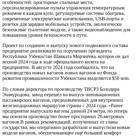
особенностей: просторные спальные места,
персонализированные пульты управления температурным
режимом в каждом купе, регулируемые системы обогрева,
современные электрические кипятильники, USB-порты и
розетки для зарядки мобильных устройств, экологически
безопасные туалетные модули, а также видеонаблюдение для
повышения уровня безопасности в пути.
Проект по созданию и выпуску нового подвижного состава
предприятие реализовало по поручению президента
Республики Узбекистан Шавката Мирзиёева, которое он дал
весной 2024 года в ходе официального визита на
предприятие. В августе 2024 года сообщалось, что на
производство новых вагонов новых вагонов из Фонда
развития промышленности Узбекистана выделяется $50 млн.
По словам директора по производству ТВСРЗ Боходира
Эшмуродова, завод перешёл на выпуск инновационных
пассажирских вагонов, предназначенных для внутренних
железнодорожных маршрутов страны с 2024 года. «Ранее
предприятие выпускало вагоны длиной 24 метра, но теперь
мы освоили производство более просторных 26-метровых
вагонов.В рамках рекомендаций, полученных от главы
государства, мы оперативно разработали и выпустили новые
модели вагонов, обеспечивающие ещё больший комфорт