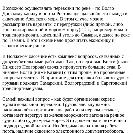
Возможно осуществлять перевозки по реке – по Волго-
Донскому каналу в порты Ростова для дальнейшего выхода в
акваторию Азовского моря. В этом случае можно
рассматривать варианты с перегрузкой (либо прямой, либо
консолидированной в морском порту). Так, например можно
транспортировать каменный уголь до Самары, а далее по реке
по Тамани. В этой схеме надо просчитать экономику и
экологические риски.
В Волжском бассейне есть комплекс вопросов, связанных с
дноуглубительными работами. Так, по верховью Волги (выше
Нижнего Новгорода) сложно пропустить большие суда. В
низовье Волги (ниже Казани) с этим проще, но проблемные
вопросы имеются. В принципе для отправки больших судов с
грузами подходят Самарский, Волгоградский и Саратовский
транспортные узлы.
Самый важный вопрос – как будет организован сервис
мультимодальной перевозки. Грузовладельцу важно,
насколько чётко организована работа на первом «стыке»,
когда идёт перегруз из железнодорожного вагона на речное
судно либо судно «река-море». Это должен быть ритмичный
подвод судовой партии. Необходима оперативная работа
порта, наличие сквозного электронного документооборота.