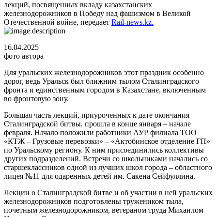
лекций, посвященных вкладу казахстанских
железнодорожников в Победу над фашизмом в Великой
Отечественной войне, передает
Rail-news.kz.
16.04.2025
фото автора
Для уральских железнодорожников этот праздник особенно
дорог, ведь Уральск был ближним тылом Сталинградского
фронта и единственным городом в Казахстане, включенным
во фронтовую зону.
Большая часть лекций, приуроченных к дате окончания
Сталинградской битвы, прошла в конце января – начале
февраля. Начало положили работники АУР филиала ТОО
«КТЖ – Грузовые перевозки» – «Актобинское отделение ГП»
по Уральскому региону. К ним присоединились коллективы
других подразделений. Встречи со школьниками начались со
старшеклассников одной из лучших школ города – областного
лицея №11 для одаренных детей им. Сакена Сейфуллина.
Лекции о Сталинградской битве и об участии в ней уральских
железнодорожников подготовлены тружеником тыла,
почетным железнодорожником, ветераном труда Михаилом