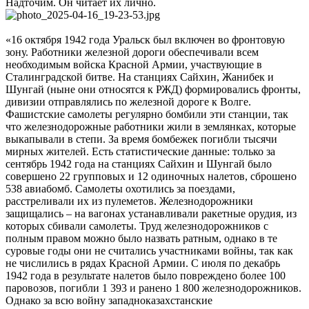
Надточим. Он читает их лично.
«16 октября 1942 года Уральск был включен во фронтовую
зону. Работники железной дороги обеспечивали всем
необходимым войска Красной Армии, участвующие в
Сталинградской битве. На станциях Сайхин, Жанибек и
Шунгай (ныне они относятся к РЖД) формировались фронты,
дивизии отправлялись по железной дороге к Волге.
Фашистские самолеты регулярно бомбили эти станции, так
что железнодорожные работники жили в землянках, которые
выкапывали в степи. За время бомбежек погибли тысячи
мирных жителей. Есть статистические данные: только за
сентябрь 1942 года на станциях Сайхин и Шунгай было
совершено 22 групповых и 12 одиночных налетов, сброшено
538 авиабомб. Самолеты охотились за поездами,
расстреливали их из пулеметов. Железнодорожники
защищались – на вагонах устанавливали ракетные орудия, из
которых сбивали самолеты. Труд железнодорожников с
полным правом можно было назвать ратным, однако в те
суровые годы они не считались участниками войны, так как
не числились в рядах Красной Армии. С июля по декабрь
1942 года в результате налетов было повреждено более 100
паровозов, погибли 1 393 и ранено 1 800 железнодорожников.
Однако за всю войну западноказахстанские