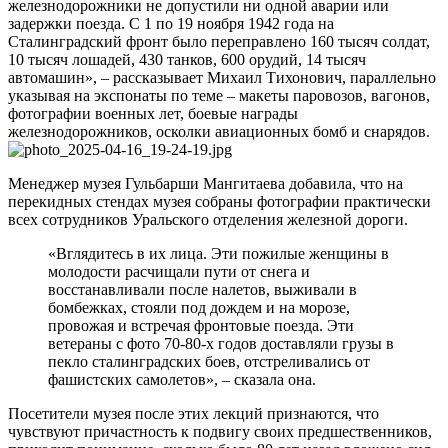
железнодорожники не допустили ни одной аварии или
задержки поезда. С 1 по 19 ноября 1942 года на
Сталинградский фронт было переправлено 160 тысяч солдат,
10 тысяч лошадей, 430 танков, 600 орудий, 14 тысяч
автомашин», – рассказывает Михаил Тихонович, параллельно
указывая на экспонаты по теме – макеты паровозов, вагонов,
фотографии военных лет, боевые награды
железнодорожников, осколки авиационных бомб и снарядов.
Менеджер музея Гульбарши Мангитаева добавила, что на
перекидных стендах музея собраны фотографии практически
всех сотрудников Уральского отделения железной дороги.
«Вглядитесь в их лица. Эти пожилые женщины в
молодости расчищали пути от снега и
восстанавливали после налетов, выживали в
бомбежках, стояли под дождем и на морозе,
провожая и встречая фронтовые поезда. Эти
ветераны с фото 70-80-х годов доставляли грузы в
пекло сталинградских боев, отстреливались от
фашистских самолетов», – сказала она.
Посетители музея после этих лекций признаются, что
чувствуют причастность к подвигу своих предшественников,